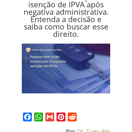
isenção de IPVA após
negativa administrativa.
Entenda a decisão e
saiba como buscar esse
direito.
Facebook
WhatsApp
Gmail
Pinterest
Reddit
Por:
Dr. Tiago Reis