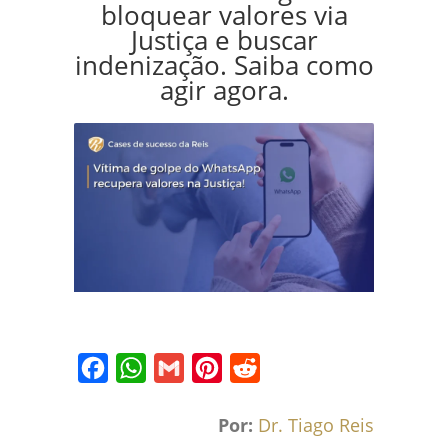
bloquear valores via
Justiça e buscar
indenização. Saiba como
agir agora.
Facebook
WhatsApp
Gmail
Pinterest
Reddit
Por:
Dr. Tiago Reis