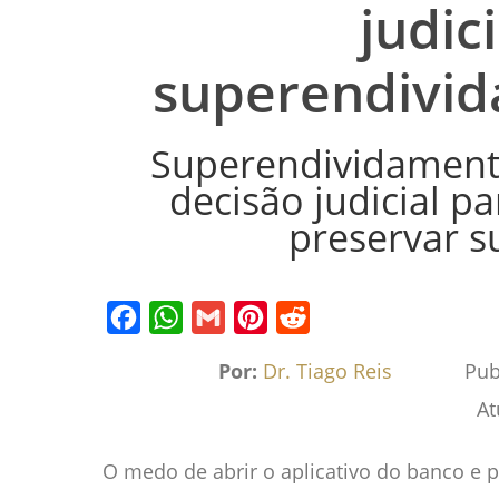
judic
superendivid
Superendividament
decisão judicial pa
preservar s
Facebook
WhatsApp
Gmail
Pinterest
Reddit
Por:
Dr. Tiago Reis
Pub
At
O medo de abrir o aplicativo do banco 