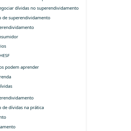
egociar dívidas no superendividamento
aso de superendividamento
perendividamento
onsumidor
ios
CHESF
dos podem aprender
 renda
ívidas
perendividamento
de dívidas na prática
nto
damento