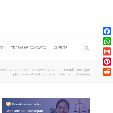
Faceb
TO
TRABALHE CONOSCO
CLIENTE
Whats
Gmail
ADVOCACIA
/
CASES REIS ADVOCACIA
/
Aposentada consegue
Pinter
plano judicial contra superendividamento! Entenda
Reddit