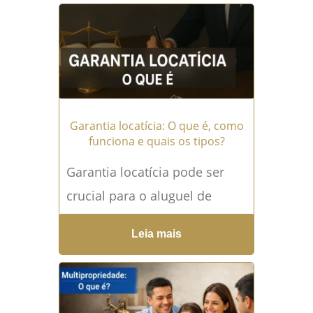
irregular. Muitos
proprietários...
Leia mais →
Garantia locatícia: O que é, como
funciona e quais os tipos?
Garantia locatícia pode ser
crucial para o aluguel de
imóveis e é uma das práticas
Leia mais
mais comuns no Brasil,
envolvendo direitos e...
Leia
mais →