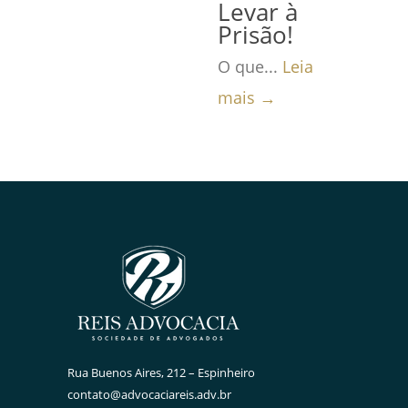
Levar à
Prisão!
O que...
Leia
mais →
Rua Buenos Aires, 212 – Espinheiro
contato@advocaciareis.adv.br