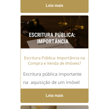
comum, principalmente em
Leia mais
tempos de instabilidade
financeira. No entanto, muitos
inquilinos não sabem...
Leia
mais →
Escritura Pública: Importância na
Compra e Venda de Imóveis?
Escritura pública importante
na aquisição de um imóvel
representa um dos
Leia mais
investimentos mais
significativos na vida de uma