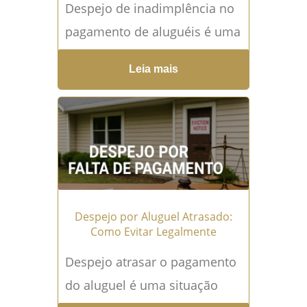
Despejo de inadimplência no
pagamento de aluguéis é uma
situação delicada para
Leia mais
qualquer proprietário. Muitas
vezes, além do prejuízo
financeiro, o locador...
Leia
mais →
Despejo por Aluguel Atrasado:
Como Evitar Legalmente
Despejo atrasar o pagamento
do aluguel é uma situação