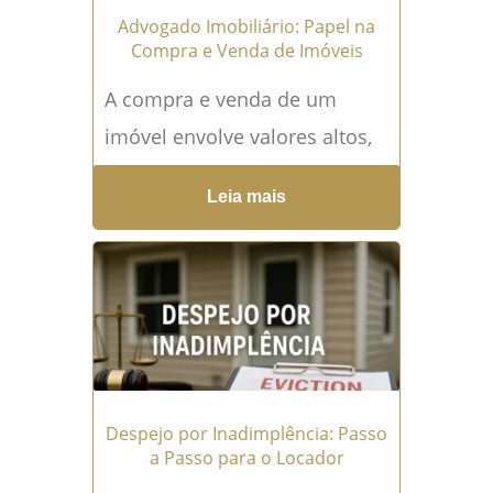
Advogado Imobiliário: Papel na
Compra e Venda de Imóveis
A compra e venda de um
imóvel envolve valores altos,
decisões importantes e
Leia mais
muitos detalhes burocráticos.
Nesse cenário, o suporte de
um advogado imobiliário é
mais do que recomendado
—...
Leia mais →
Despejo por Inadimplência: Passo
a Passo para o Locador