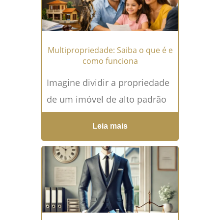
Multipropriedade: Saiba o que é e
como funciona
Imagine dividir a propriedade
de um imóvel de alto padrão
e utilizá-lo em períodos
Leia mais
determinados do ano, com
toda a segurança jurídica,...
Leia mais →