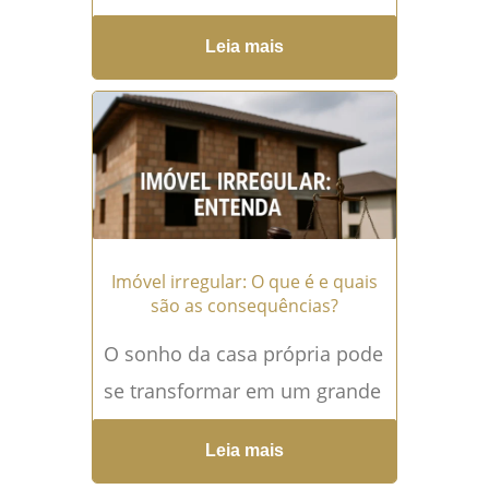
Processo O despejo por falta
Leia mais
de pagamento é uma das
principais medidas jurídicas...
Leia mais →
Imóvel irregular: O que é e quais
são as consequências?
O sonho da casa própria pode
se transformar em um grande
problema quando o imóvel
Leia mais
adquirido está em situação