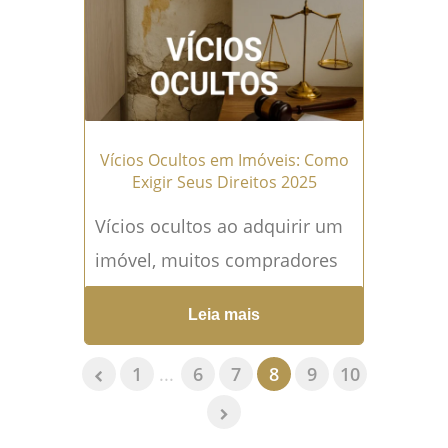
pessoa. No entanto, muitas...
Leia mais →
Vícios Ocultos em Imóveis: Como
Exigir Seus Direitos 2025
Vícios ocultos ao adquirir um
imóvel, muitos compradores
podem se deparar com
Leia mais
problemas estruturais que
não eram aparentes no
1
...
6
7
8
9
10
momento da compra....
Leia
mais →