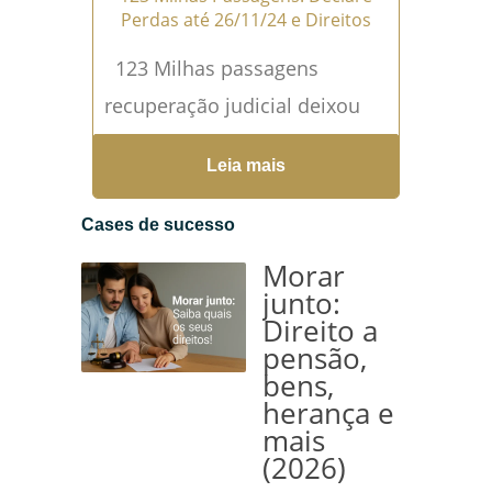
Perdas até 26/11/24 e Direitos
123 Milhas passagens
recuperação judicial deixou
muitos consumidores
Leia mais
inseguros quanto aos
prejuízos com passagens e
Cases de sucesso
pacotes cancelados. Se você
Morar
foi afetado, é fundamental
junto:
Direito a
registrar suas perdas até o
pensão,
prazo...
Leia mais →
bens,
herança e
mais
(2026)