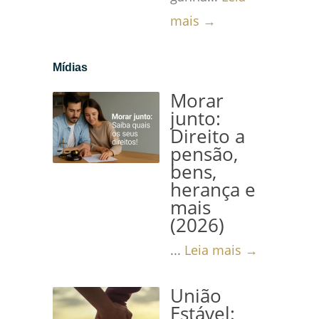
mais →
Mídias
Morar
junto:
Direito a
pensão,
bens,
herança e
mais
(2026)
...
Leia mais →
União
Estável: