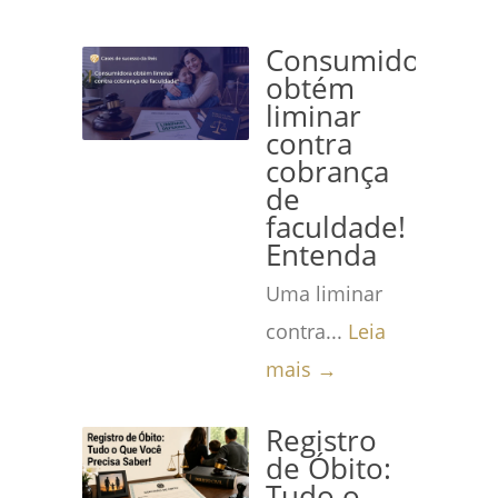
Consumidora
obtém
liminar
contra
cobrança
de
faculdade!
Entenda
Uma liminar
contra...
Leia
mais →
Registro
de Óbito:
Tudo o