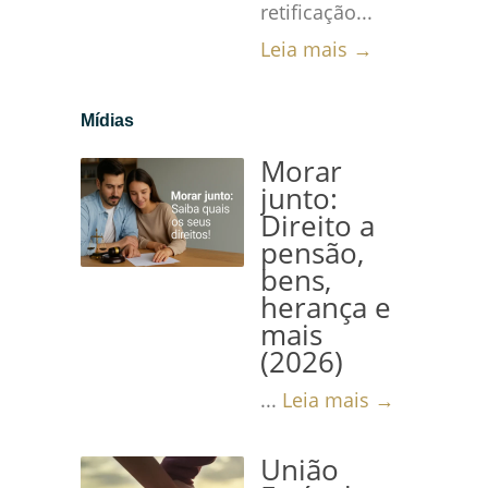
retificação...
Leia mais →
Mídias
Morar
junto:
Direito a
pensão,
bens,
herança e
mais
(2026)
...
Leia mais →
União