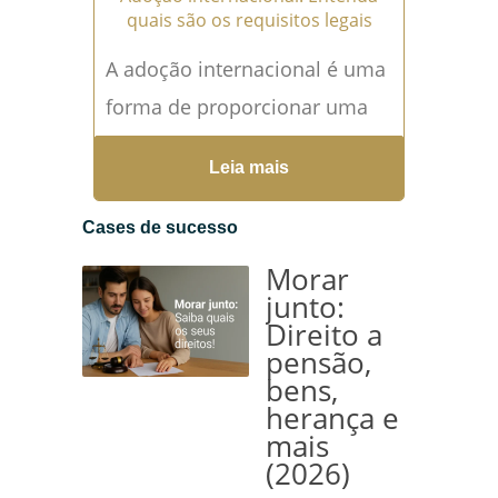
quais são os requisitos legais
A adoção internacional é uma
forma de proporcionar uma
família para crianças e
Leia mais
adolescentes que não
encontraram um lar em seu
Cases de sucesso
país...
Leia mais →
Morar
junto:
Direito a
pensão,
bens,
herança e
mais
(2026)