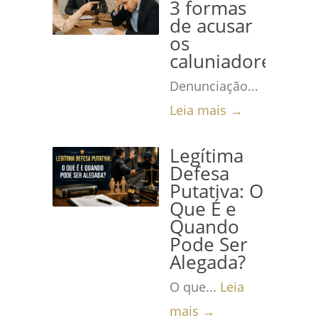
3 formas
de acusar
os
caluniadores
Denunciação...
Leia mais →
Legítima
Defesa
Putativa: O
Que É e
Quando
Pode Ser
Alegada?
O que...
Leia
mais →