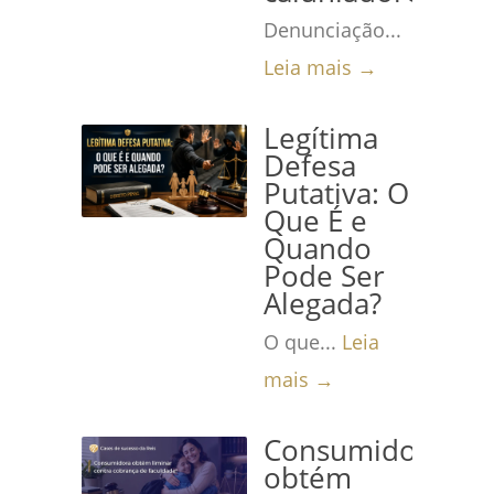
Denunciação...
Leia mais →
Legítima
Defesa
Putativa: O
Que É e
Quando
Pode Ser
Alegada?
O que...
Leia
mais →
Consumidora
obtém