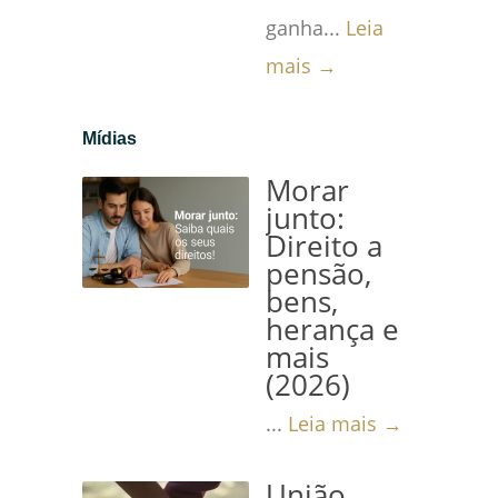
ganha...
Leia
mais →
Mídias
Morar
junto:
Direito a
pensão,
bens,
herança e
mais
(2026)
...
Leia mais →
União