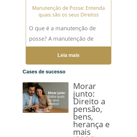
Manutenção de Posse: Entenda
quais são os seus Direitos
O que é a manutenção de
posse? A manutenção de
posse é um importante
Leia mais
recurso para proteger a posse
de um imóvel...
Leia mais →
Cases de sucesso
Morar
junto:
Direito a
pensão,
bens,
herança e
mais