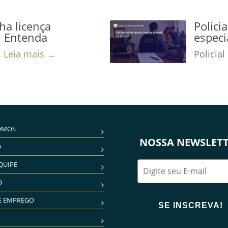
nha licença
Polici
a! Entenda
especi
.
Leia mais →
Policial
OMOS
NOSSA NEWSLET
O
QUIPE
O
E EMPREGO