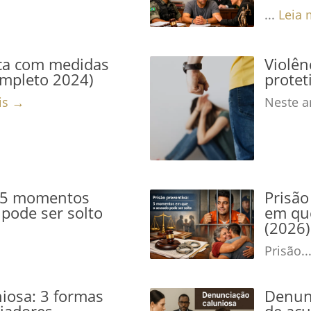
...
Leia 
ca com medidas
Violê
ompleto 2024)
protet
is →
Neste ar
: 5 momentos
Prisão
pode ser solto
em que
(2026)
Prisão..
iosa: 3 formas
Denunc
niadores
de acu