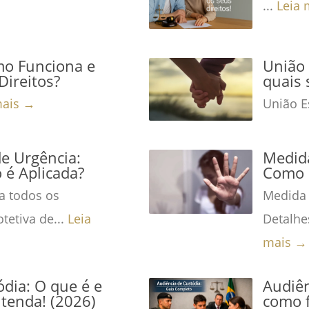
...
Leia 
mo Funciona e
União 
Direitos?
quais 
mais →
União Es
de Urgência:
Medida
é Aplicada?
Como 
a todos os
Medida 
tetiva de...
Leia
Detalhe
mais →
dia: O que é e
Audiên
tenda! (2026)
como f