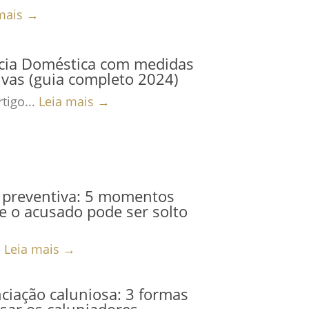
mais →
ncia Doméstica com medidas
ivas (guia completo 2024)
tigo...
Leia mais →
 preventiva: 5 momentos
 o acusado pode ser solto
.
Leia mais →
iação caluniosa: 3 formas
sar os caluniadores