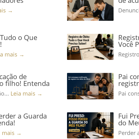
ais →
Denunci
: Tudo o Que
Regist
!
Você P
ia mais →
Registro
icação de
Pai co
o filho! Entenda
regist
ão...
Leia mais →
Pai cons
Perder a Guarda
Fui Pr
enda!
do Meu
a mais →
Perder 