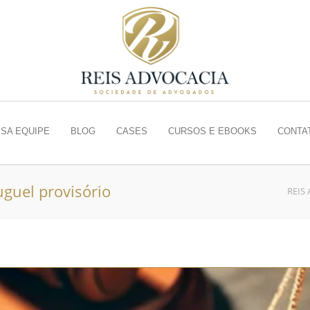
SA EQUIPE
BLOG
CASES
CURSOS E EBOOKS
CONTA
uguel provisório
REIS