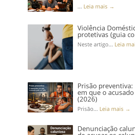
...
Leia mais →
Violência Domésti
protetivas (guia c
Neste artigo...
Leia ma
Prisão preventiva
em que o acusado 
(2026)
Prisão...
Leia mais →
Denunciação calun
de acusar os calu