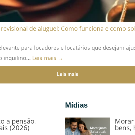
revisional de aluguel: Como funciona e como sol
elevante para locadores e locatários que desejam aju
 inquilino...
Leia mais →
Leia mais
Mídias
to a pensão,
Morar 
ais (2026)
bens, 