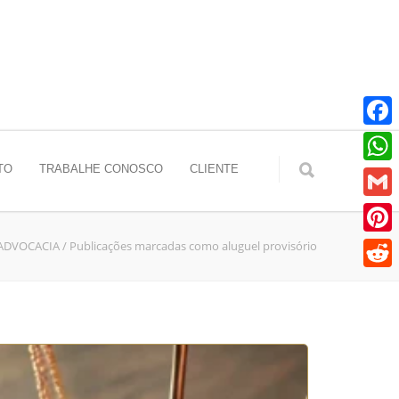
Faceb
TO
TRABALHE CONOSCO
CLIENTE
Whats
Gmail
 ADVOCACIA
/
Publicações marcadas como aluguel provisório
Pinter
Reddit