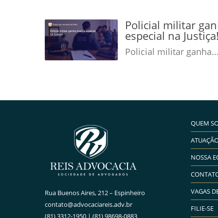
Policial militar ga
especial na Justiç
Policial militar ganha..
QUEM S
ATUAÇÃ
NOSSA E
CONTAT
VAGAS D
Rua Buenos Aires, 212 – Espinheiro
contato@advocaciareis.adv.br
FILIE-SE
(81) 3312-1950 | (81) 98698-0883