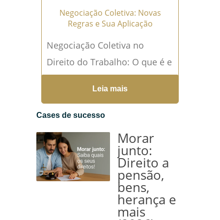
Negociação Coletiva: Novas
Regras e Sua Aplicação
Negociação Coletiva no
Direito do Trabalho: O que é e
Importância A negociação
Leia mais
coletiva é um processo formal
de diálogo entre
Cases de sucesso
empregadores...
Leia mais →
Morar
junto:
Direito a
pensão,
bens,
herança e
mais