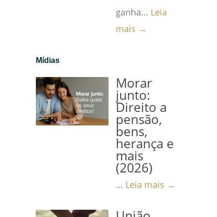
ganha...
Leia
mais →
Mídias
Morar
junto:
Direito a
pensão,
bens,
herança e
mais
(2026)
...
Leia mais →
União