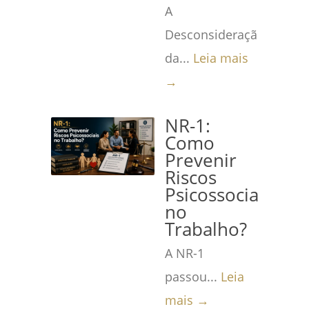
A
Desconsideração
da...
Leia mais
→
NR-1:
Como
Prevenir
Riscos
Psicossociais
no
Trabalho?
A NR-1
passou...
Leia
mais →