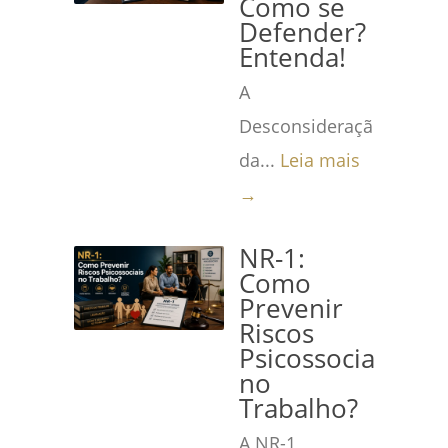
Como se
Defender?
Entenda!
A
Desconsideração
da...
Leia mais
→
NR-1:
Como
Prevenir
Riscos
Psicossociais
no
Trabalho?
A NR-1