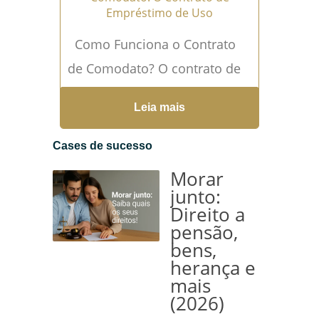
Empréstimo de Uso
Como Funciona o Contrato
de Comodato? O contrato de
comodato é um empréstimo
Leia mais
gratuito, onde uma parte cede
temporariamente um bem...
Cases de sucesso
Leia mais →
Morar
junto:
Direito a
pensão,
bens,
herança e
mais
(2026)