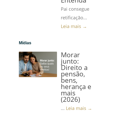
Entenda
Pai consegue
retificação...
Leia mais →
Mídias
Morar
junto:
Direito a
pensão,
bens,
herança e
mais
(2026)
...
Leia mais →