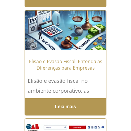
visam reduzir custos para as
empresas, mas afetam
diretamente os direitos...
Leia
mais →
Elisão e Evasão Fiscal: Entenda as
Diferenças para Empresas
Elisão e evasão fiscal no
ambiente corporativo, as
questões tributárias são
Leia mais
essenciais. Entender a
diferença entre elisão e
evasão fiscal ajuda