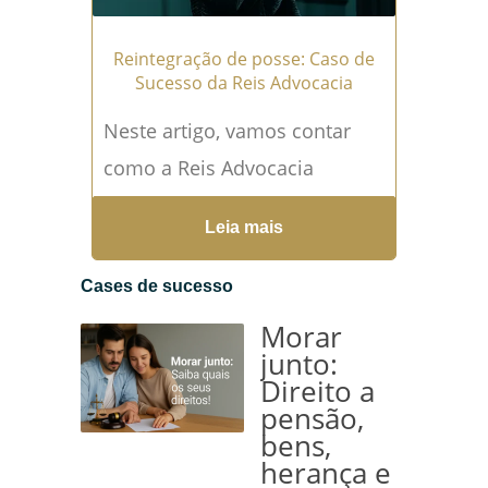
Reintegração de posse: Caso de
Sucesso da Reis Advocacia
Neste artigo, vamos contar
como a Reis Advocacia
conseguiu provar a fraude,
Leia mais
anular o contrato e garantir a
reintegração de posse dos
Cases de sucesso
bens à viúva e aos herdeiros.
Morar
Essa foi...
Leia mais →
junto:
Direito a
pensão,
bens,
herança e