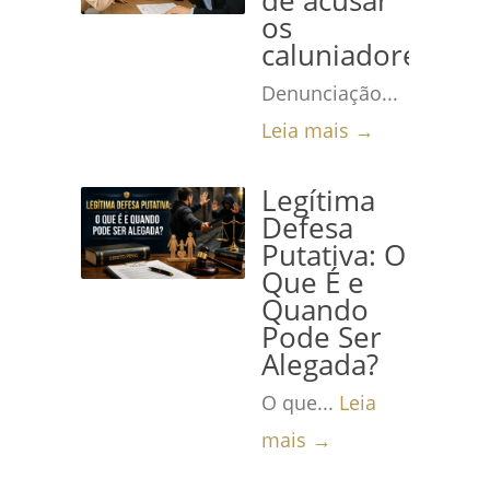
de acusar
os
caluniadores
Denunciação...
Leia mais →
Legítima
Defesa
Putativa: O
Que É e
Quando
Pode Ser
Alegada?
O que...
Leia
mais →