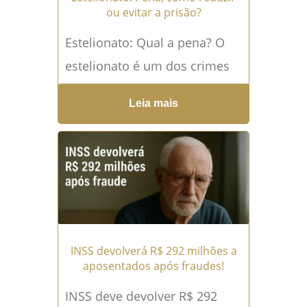
ou evitar a prisão?
Estelionato: Qual a pena? O
estelionato é um dos crimes
mais recorrentes no Brasil e,
Leia mais
ao mesmo tempo, um dos
que mais...
Leia mais →
INSS devolverá R$ 292 milhões a
aposentados após fraudes!
INSS deve devolver R$ 292