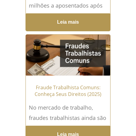
milhões a aposentados após
fraudes em descontos! No
Leia mais
início de maio de 2025, o
Instituto Nacional do...
Leia
mais →
Fraude Trabalhista Comuns:
Conheça Seus Direitos (2025)
No mercado de trabalho,
fraudes trabalhistas ainda são
práticas recorrentes que
Leia mais