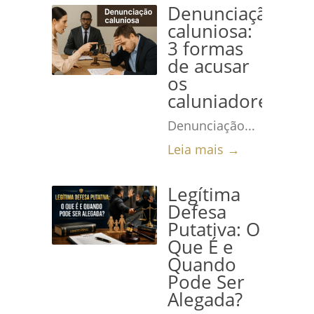
Denunciação
caluniosa:
3 formas
de acusar
os
caluniadores
Denunciação...
Leia mais →
Legítima
Defesa
Putativa: O
Que É e
Quando
Pode Ser
Alegada?