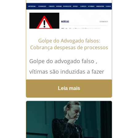
empresas...
Leia mais →
Golpe do Advogado falsos:
Cobrança despesas de processos
Golpe do advogado falso ,
vítimas são induzidas a fazer
um PIX para cobrir custos
Leia mais
jurídicos e receber um
suposto valor ao qual...
Leia
mais →