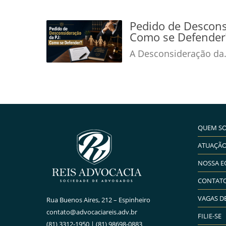
Pedido de Descons
Como se Defender
A Desconsideração da.
QUEM S
ATUAÇÃ
NOSSA E
CONTAT
VAGAS D
Rua Buenos Aires, 212 – Espinheiro
contato@advocaciareis.adv.br
FILIE-SE
(81) 3312-1950 | (81) 98698-0883