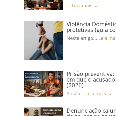
...
Leia mais →
Violência Domésti
protetivas (guia c
Neste artigo...
Leia ma
Prisão preventiva
em que o acusado 
(2026)
Prisão...
Leia mais →
Denunciação calun
de acusar os calu