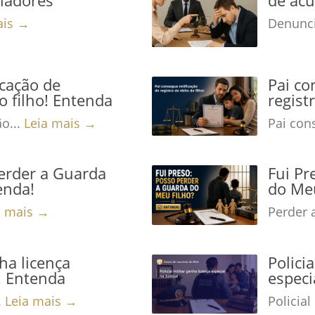
ais →
Denunci
icação de
Pai co
o filho! Entenda
regist
ão...
Leia mais →
Pai cons
Perder a Guarda
Fui Pr
enda!
do Meu
a mais →
Perder 
nha licença
Polici
a! Entenda
especi
.
Leia mais →
Policial