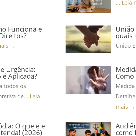
...
Leia 
mo Funciona e
União 
Direitos?
quais 
mais →
União Es
de Urgência:
Medida
é Aplicada?
Como 
a todos os
Medida 
tetiva de...
Leia
Detalhe
mais →
dia: O que é e
Audiên
tenda! (2026)
como f