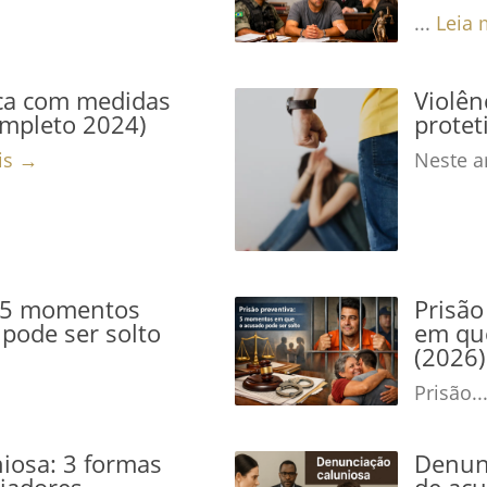
...
Leia 
ca com medidas
Violê
ompleto 2024)
protet
is →
Neste ar
: 5 momentos
Prisão
pode ser solto
em que
(2026)
Prisão..
iosa: 3 formas
Denunc
niadores
de acu