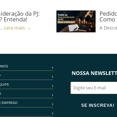
ideração da PJ:
Pedido
? Entenda!
Como 
..
Leia mais →
A Desco
OMOS
NOSSA NEWSLET
O
QUIPE
O
E EMPREGO