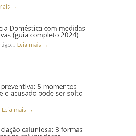
mais →
ncia Doméstica com medidas
ivas (guia completo 2024)
tigo...
Leia mais →
 preventiva: 5 momentos
 o acusado pode ser solto
.
Leia mais →
iação caluniosa: 3 formas
sar os caluniadores