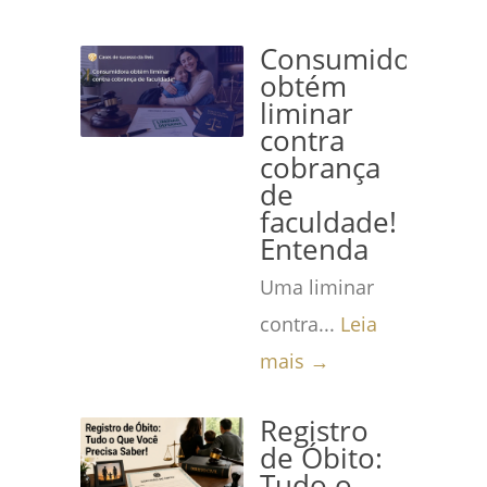
Consumidora
obtém
liminar
contra
cobrança
de
faculdade!
Entenda
Uma liminar
contra...
Leia
mais →
Registro
de Óbito:
Tudo o