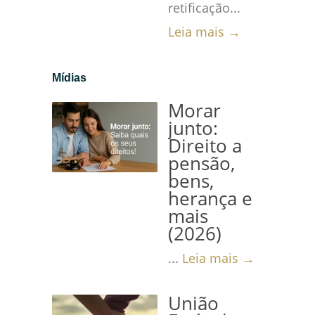
retificação...
Leia mais →
Mídias
Morar
junto:
Direito a
pensão,
bens,
herança e
mais
(2026)
...
Leia mais →
União