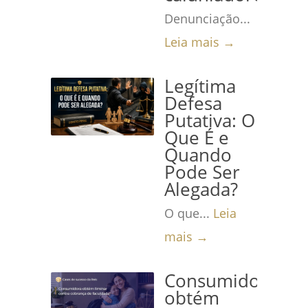
Denunciação...
Leia mais →
Legítima
Defesa
Putativa: O
Que É e
Quando
Pode Ser
Alegada?
O que...
Leia
mais →
Consumidora
obtém