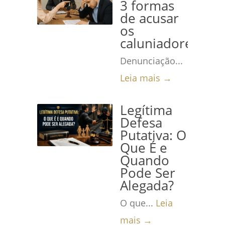
3 formas
de acusar
os
caluniadores
Denunciação...
Leia mais →
Legítima
Defesa
Putativa: O
Que É e
Quando
Pode Ser
Alegada?
O que...
Leia
mais →