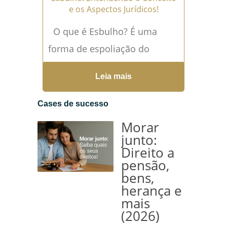
e os Aspectos Jurídicos!
O que é Esbulho? É uma
forma de espoliação do
direito de posse ou
Leia mais
propriedade. Ele ocorre
quando alguém, sem o...
Leia
Cases de sucesso
mais →
Morar
junto:
Direito a
pensão,
bens,
herança e
mais
(2026)