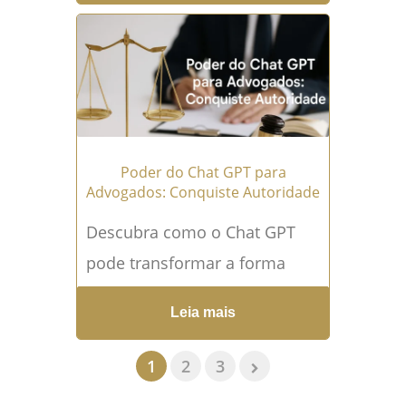
Pois bem, esse futuro está
mais próximo...
Leia mais →
Poder do Chat GPT para
Advogados: Conquiste Autoridade
Descubra como o Chat GPT
pode transformar a forma
como advogados trabalham,
Leia mais
aumentando a autoridade e
eficiência no dia a dia. Leia...
1
2
3
Leia mais →