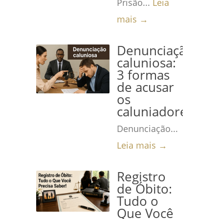
Prisão...
Leia
mais →
Denunciação
caluniosa:
3 formas
de acusar
os
caluniadores
Denunciação...
Leia mais →
Registro
de Óbito:
Tudo o
Que Você