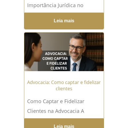
Importância Jurídica no
Atendimento O
Leia mais
consentimento informado é o
alicerce que garante a
transparência e a segurança
jurídica em qualquer...
Leia
mais →
Advocacia: Como captar e fidelizar
clientes
Como Captar e Fidelizar
Clientes na Advocacia A
advocacia moderna exige
Leia mais