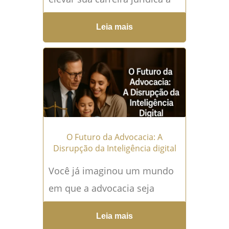
novos patamares de sucesso!
Leia mais
Saiba como utilizar IA para
ganhar vantagem
competitiva...
Leia mais →
O Futuro da Advocacia: A
Disrupção da Inteligência digital
Você já imaginou um mundo
em que a advocacia seja
completamente transformada
Leia mais
pelas Inteligências Artificiais?