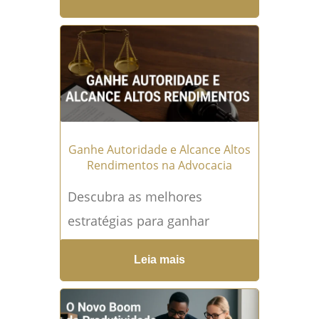
mais do que conhecimento
técnico: é necessário
empreender, comunicar e
entregar valor. Em um
mercado competitivo e cada
vez...
Leia mais →
Ganhe Autoridade e Alcance Altos
Rendimentos na Advocacia
Descubra as melhores
estratégias para ganhar
autoridade e obter altos
Leia mais
rendimentos na advocacia.
Aprenda como se destacar no
mercado jurídico, atrair