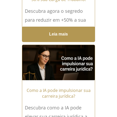
Descubra agora o segredo
para reduzir em +50% a sua
carga de trabalho como
Leia mais
advogado. Leia agora e
alcance o sucesso na...
Leia
mais →
Como a IA pode impulsionar sua
carreira jurídica?
Descubra como a IA pode
elevar sua carreira jurídica a