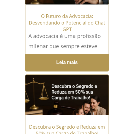
O Futuro da Advocacia:
Desvendando o Potencial do Chat
GPT
A advocacia é uma profissão
milenar que sempre esteve
em constante evolução,
Leia mais
adaptando-se às mudanças
sociais e tecnológicas. Com o
avanço exponencial...
Leia
mais →
Descubra o Segredo e Reduza em
50% sua Carga de Trabalho!