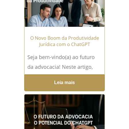
clientes...
Leia mais →
O Novo Boom da Produtividade
Jurídica com o ChatGPT
Seja bem-vindo(a) ao futuro
da advocacia! Neste artigo,
exploraremos como o
Leia mais
ChatGPT, uma poderosa
ferramenta de inteligência
artificial, está revolucionando
a produtividade...
Leia mais →