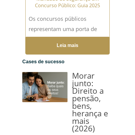
Concurso Público: Guia 2025
Os concursos públicos
representam uma porta de
entrada para muitos
Leia mais
profissionais que almejam
uma carreira no serviço
Cases de sucesso
público. Contudo, o caminho
Morar
até a aprovação pode ser
junto:
Direito a
permeado por desafios e...
pensão,
Leia mais →
bens,
herança e
mais
(2026)