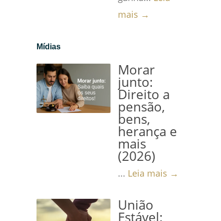
mais →
Mídias
Morar
junto:
Direito a
pensão,
bens,
herança e
mais
(2026)
...
Leia mais →
União
Estável: