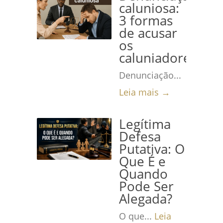
caluniosa:
3 formas
de acusar
os
caluniadores
Denunciação...
Leia mais →
Legítima
Defesa
Putativa: O
Que É e
Quando
Pode Ser
Alegada?
O que...
Leia