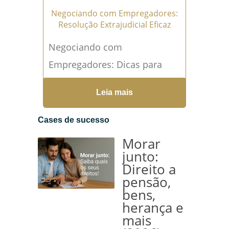
Negociando com Empregadores:
Resolução Extrajudicial Eficaz
Negociando com
Empregadores: Dicas para
Resoluções Extrajudiciais
Leia mais
Disputas relacionadas a
vínculo empregatício, FGTS,
Cases de sucesso
ou condições de trabalho
Morar
podem ser desgastantes e
junto:
Direito a
muitas...
Leia mais →
pensão,
bens,
herança e
mais