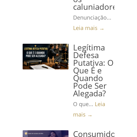
caluniadores
Denunciação...
Leia mais →
Legítima
Defesa
Putativa: O
Que É e
Quando
Pode Ser
Alegada?
O que...
Leia
mais →
Consumidora