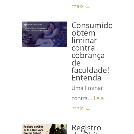
mais →
Consumidora
obtém
liminar
contra
cobrança
de
faculdade!
Entenda
Uma liminar
contra...
Leia
mais →
Registro