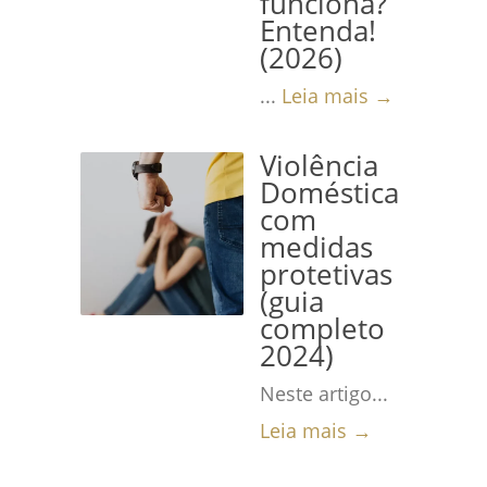
funciona?
Entenda!
(2026)
...
Leia mais →
Violência
Doméstica
com
medidas
protetivas
(guia
completo
2024)
Neste artigo...
Leia mais →