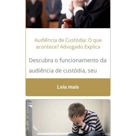
consentimento do possuidor
legítimo. Dessa forma,...
Leia
mais →
Audiência de Custódia: O que
acontece? Advogado Explica
Descubra o funcionamento da
audiência de custódia, seu
papel no sistema jurídico
Leia mais
brasileiro e como pode
influenciar na liberdade do
acusado. O...
Leia mais →