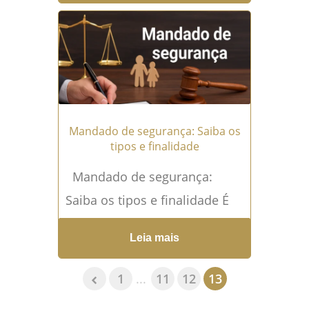
mais buscados por
trabalhadores que
enfrentaram situações...
Leia
mais →
Mandado de segurança: Saiba os
tipos e finalidade
Mandado de segurança:
Saiba os tipos e finalidade É
um remédio constitucional
Leia mais
destinado a proteger direito
líquido e certo quando
1
...
11
12
13
ameaçado...
Leia mais →