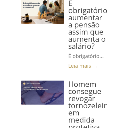
É
obrigatório
aumentar
a pensão
assim que
aumenta o
salário?
É obrigatório...
Leia mais →
Homem
consegue
revogar
tornozeleira
em
medida
protetiva