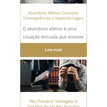
Abandono Afetivo: Conceito,
Consequências e Aspectos Legais
O abandono afetivo é uma
situação delicada que envolve
a falta de cuidado, atenção e
Leia mais
afeto por parte de um dos
genitores...
Leia mais →
Réu Primário: Vantagens e
Desafios de ser Réu Primário