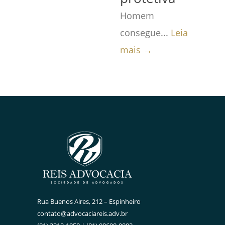
Homem
consegue...
Leia
mais →
Rua Buenos Aires, 212 – Espinheiro
contato@advocaciareis.adv.br