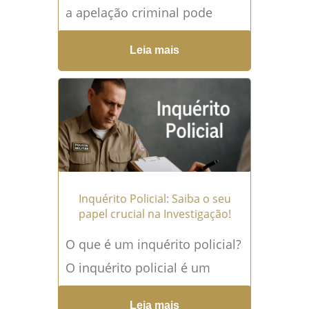
a apelação criminal pode
resultar na anulação de uma
Leia mais
sentença condenatória,
levando a um novo
julgamento do caso. No
sistema jurídico, o processo
penal busca...
Leia mais →
Inquérito Policial: Saiba o seu
papel crucial na Investigação!
O que é um inquérito policial?
O inquérito policial é um
procedimento investigativo
Leia mais