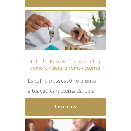
conduzido pela polícia
judiciária para apurar a
autoria e...
Leia mais →
Esbulho Possessório: Descubra
como funciona e como recorrer
Esbulho possessório é uma
situação caracterizada pela
tomada violenta ou
Leia mais
clandestina da posse de um
bem imóvel ou móvel por
uma pessoa, sem o