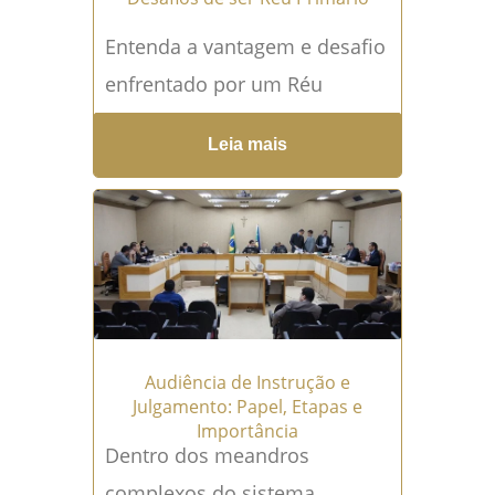
Entenda a vantagem e desafio
enfrentado por um Réu
Primário no Brasil e saiba
Leia mais
como um advogado
criminalista pode auxiliar
nessa condição e garantir
uma defesa efetiva. Leia mais!
O...
Leia mais →
Audiência de Instrução e
Julgamento: Papel, Etapas e
Importância
Dentro dos meandros
complexos do sistema