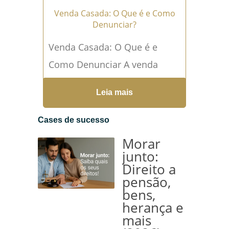
Venda Casada: O Que é e Como
Denunciar?
Venda Casada: O Que é e
Como Denunciar A venda
casada é uma prática
Leia mais
comercial abusiva e ilegal que
ocorre quando um
Cases de sucesso
fornecedor...
Leia mais →
Morar
junto:
Direito a
pensão,
bens,
herança e
mais