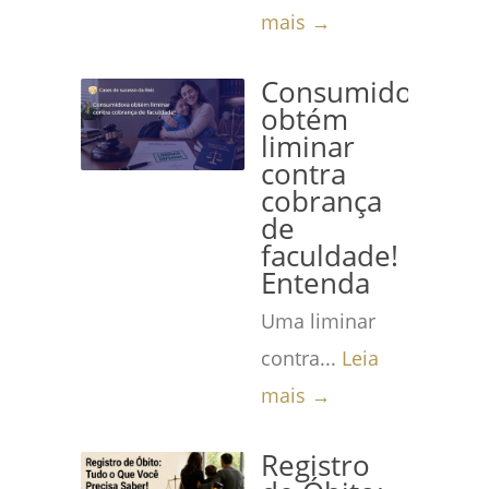
mais →
Consumidora
obtém
liminar
contra
cobrança
de
faculdade!
Entenda
Uma liminar
contra...
Leia
mais →
Registro