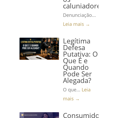
caluniadores
Denunciação...
Leia mais →
Legítima
Defesa
Putativa: O
Que É e
Quando
Pode Ser
Alegada?
O que...
Leia
mais →
Consumidora