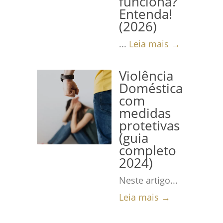
funciona?
Entenda!
(2026)
...
Leia mais →
Violência
Doméstica
com
medidas
protetivas
(guia
completo
2024)
Neste artigo...
Leia mais →