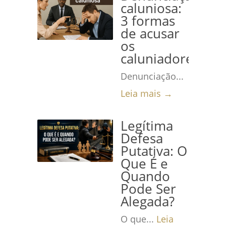
caluniosa:
3 formas
de acusar
os
caluniadores
Denunciação...
Leia mais →
Legítima
Defesa
Putativa: O
Que É e
Quando
Pode Ser
Alegada?
O que...
Leia