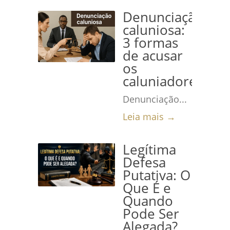
Denunciação
caluniosa:
3 formas
de acusar
os
caluniadores
Denunciação...
Leia mais →
Legítima
Defesa
Putativa: O
Que É e
Quando
Pode Ser
Alegada?