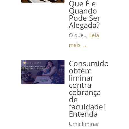
Que É e
Quando
Pode Ser
Alegada?
O que...
Leia
mais →
Consumidora
obtém
liminar
contra
cobrança
de
faculdade!
Entenda
Uma liminar