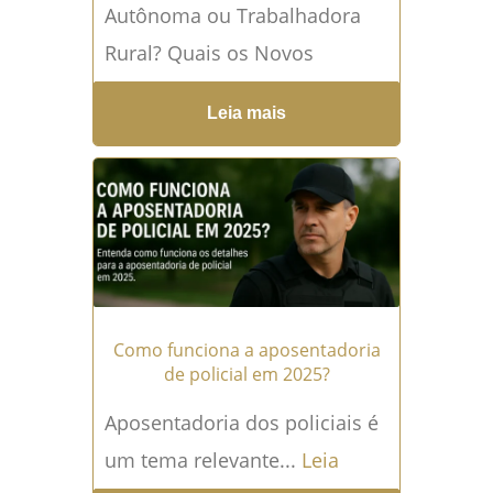
Autônoma ou Trabalhadora
Rural? Quais os Novos
Direitos em 2025 No vasto
Leia mais
universo da Previdência
Social, muitas mulheres se
encontram em uma...
Leia
mais →
Como funciona a aposentadoria
de policial em 2025?
Aposentadoria dos policiais é
um tema relevante...
Leia