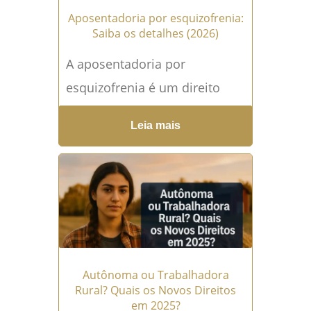
Aposentadoria por esquizofrenia:
Saiba os detalhes (2026)
A aposentadoria por
esquizofrenia é um direito
essencial que muitas pessoas
Leia mais
com diagnóstico de
esquizofrenia (CID F20) têm,
mas desconhecem ou
encontram dificuldades...
Leia
mais →
Autônoma ou Trabalhadora
Rural? Quais os Novos Direitos
em 2025?