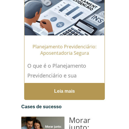
de qualquer trabalhador,...
Leia mais →
Planejamento Previdenciário:
Aposentadoria Segura
O que é o Planejamento
Previdenciário e sua
Importância para a
Leia mais
Aposentadoria O
planejamento previdenciário é
Cases de sucesso
uma ferramenta essencial
Morar
para qualquer trabalhador...
junto: