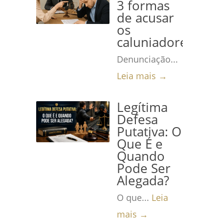
3 formas
de acusar
os
caluniadores
Denunciação...
Leia mais →
Legítima
Defesa
Putativa: O
Que É e
Quando
Pode Ser
Alegada?
O que...
Leia
mais →