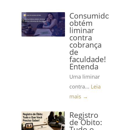
Consumidora
obtém
liminar
contra
cobrança
de
faculdade!
Entenda
Uma liminar
contra...
Leia
mais →
Registro
de Óbito:
Tudo o