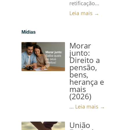
retificação...
Leia mais →
Mídias
Morar
junto:
Direito a
pensão,
bens,
herança e
mais
(2026)
...
Leia mais →
União