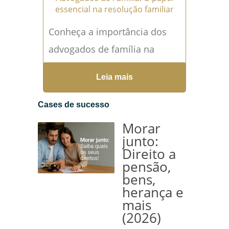
essencial na resolução familiar
Conheça a importância dos
advogados de família na
resolução de questões legais
Leia mais
e afetivas, como divórcio,
guarda de filhos, pensão
Cases de sucesso
alimentícia e...
Leia mais →
Morar
junto:
Direito a
pensão,
bens,
herança e
mais
(2026)