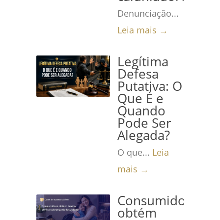
Denunciação...
Leia mais →
Legítima
Defesa
Putativa: O
Que É e
Quando
Pode Ser
Alegada?
O que...
Leia
mais →
Consumidora
obtém