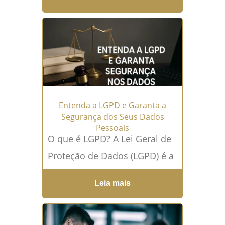
Brasil e está previsto no
Código Penal...
Leia mais →
Entenda a LGPD e Garanta a
Segurança dos Seus Dados
Pessoais
O que é LGPD? A Lei Geral de
Proteção de Dados (LGPD) é a
legislação brasileira que
Leia mais
regula o tratamento de
dados...
Leia mais →