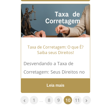
capturou a atenção pública, o
Tribunal de Justiça de...
Leia
mais →
Taxa de Corretagem: O que É?
Saiba seus Direitos!
Desvendando a Taxa de
Corretagem: Seus Direitos no
Mercado Imobiliário A taxa de
Leia mais
corretagem, também
conhecida como comissão de
1
...
8
9
10
11
corretagem, é um...
Leia mais