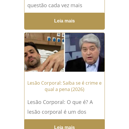
questão cada vez mais
reconhecida pela justiça
Leia mais
brasileira, especialmente em
casos onde a ausência de
suporte emocional,...
Leia
mais →
Lesão Corporal: Saiba se é crime e
qual a pena (2026)
Lesão Corporal: O que é? A
lesão corporal é um dos
crimes mais recorrentes no
Leia mais