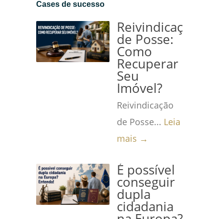
Cases de sucesso
→
Reivindicação
de Posse:
Como
Recuperar
Seu
Imóvel?
Reivindicação
de Posse...
Leia
mais →
É possível
conseguir
dupla
cidadania
na Europa?