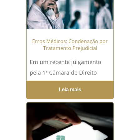
Erros Médicos: Condenação por
Tratamento Prejudicial
Em um recente julgamento
pela 1ª Câmara de Direito
Privado do Tribunal de Justiça
Leia mais
de São Paulo, um médico foi
condenado a...
Leia mais →