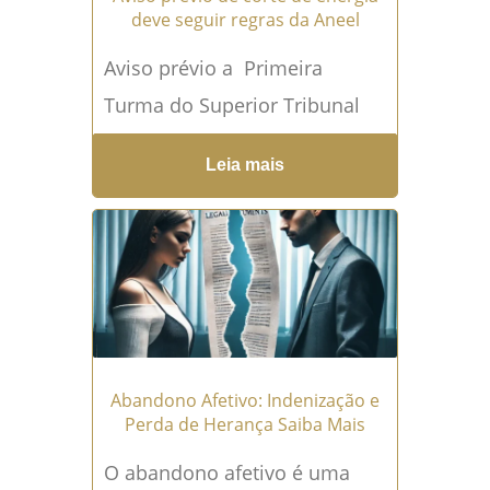
deve seguir regras da Aneel
Aviso prévio a Primeira
Turma do Superior Tribunal
de Justiça (STJ) decidiu que as
Leia mais
empresas concessionárias de
energia elétrica precisam
seguir estritamente as...
Leia
mais →
Abandono Afetivo: Indenização e
Perda de Herança Saiba Mais
O abandono afetivo é uma