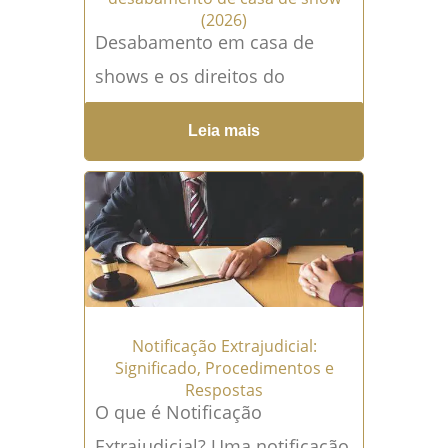
(2026)
Desabamento em casa de
shows e os direitos do
consumidor Os direitos do
Leia mais
consumidor ganham especial
relevância quando ocorre um
acidente grave...
Leia mais →
Notificação Extrajudicial:
Significado, Procedimentos e
Respostas
O que é Notificação
Extrajudicial? Uma notificação