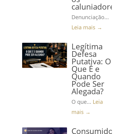
caluniadores
Denunciação...
Leia mais →
Legítima
Defesa
Putativa: O
Que É e
Quando
Pode Ser
Alegada?
O que...
Leia
mais →
Consumidora