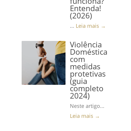
funciona?
Entenda!
(2026)
...
Leia mais →
Violência
Doméstica
com
medidas
protetivas
(guia
completo
2024)
Neste artigo...
Leia mais →