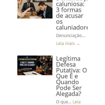
caluniosa:
3 formas
de acusar
os
caluniadores
Denunciação...
Leia mais →
Legítima
Defesa
Putativa: O
Que É e
Quando
Pode Ser
Alegada?
O que...
Leia