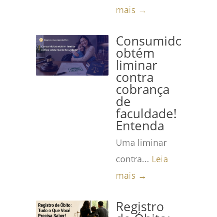
mais →
Consumidora
obtém
liminar
contra
cobrança
de
faculdade!
Entenda
Uma liminar
contra...
Leia
mais →
Registro