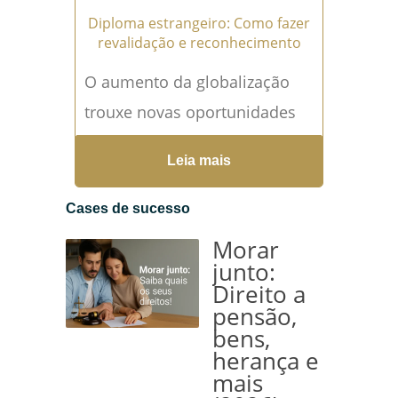
Diploma estrangeiro: Como fazer
revalidação e reconhecimento
O aumento da globalização
trouxe novas oportunidades
para estudantes e
Leia mais
profissionais que buscam
qualificação em instituições
Cases de sucesso
estrangeiras. Contudo, ao
Morar
retornar ao Brasil,...
Leia mais
junto:
Direito a
→
pensão,
bens,
herança e
mais