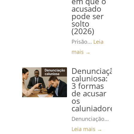
em que o
acusado
pode ser
solto
(2026)
Prisão...
Leia
mais →
Denunciação
caluniosa:
3 formas
de acusar
os
caluniadores
Denunciação...
Leia mais →