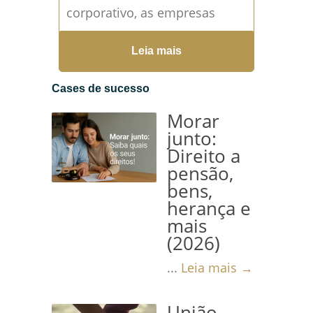
corporativo, as empresas
enfrentam diversos desafios
Leia mais
que podem comprometer
suas operações e sua saúde
Cases de sucesso
financeira. Dentre eles, os...
Morar
Leia mais →
junto:
Direito a
pensão,
bens,
herança e
mais
(2026)
...
Leia mais →
União