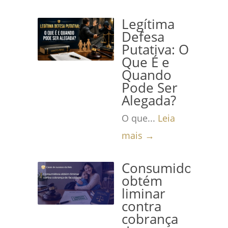
Legítima
Defesa
Putativa: O
Que É e
Quando
Pode Ser
Alegada?
O que...
Leia
mais →
Consumidora
obtém
liminar
contra
cobrança