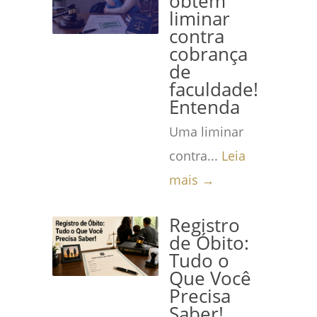
obtém
liminar
contra
cobrança
de
faculdade!
Entenda
Uma liminar
contra...
Leia
mais →
Registro
de Óbito:
Tudo o
Que Você
Precisa
Saber!