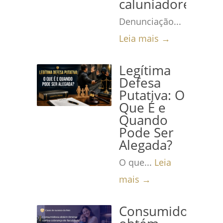
caluniadores
Denunciação...
Leia mais →
Legítima
Defesa
Putativa: O
Que É e
Quando
Pode Ser
Alegada?
O que...
Leia
mais →
Consumidora