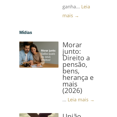
ganha...
Leia
mais →
Mídias
Morar
junto:
Direito a
pensão,
bens,
herança e
mais
(2026)
...
Leia mais →
União