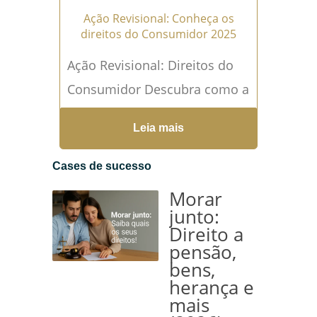
Ação Revisional: Conheça os
direitos do Consumidor 2025
Ação Revisional: Direitos do
Consumidor Descubra como a
ação revisional de contratos,
Leia mais
inclusive a ação revisional de
alimentos e a ação
Cases de sucesso
revisional...
Leia mais →
Morar
junto:
Direito a
pensão,
bens,
herança e
mais