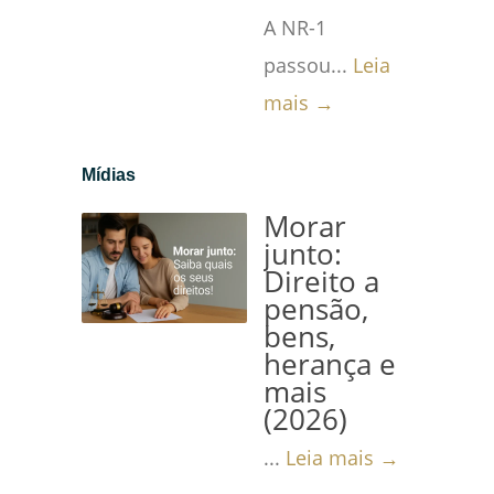
A NR-1
passou...
Leia
mais →
Mídias
Morar
junto:
Direito a
pensão,
bens,
herança e
mais
(2026)
...
Leia mais →