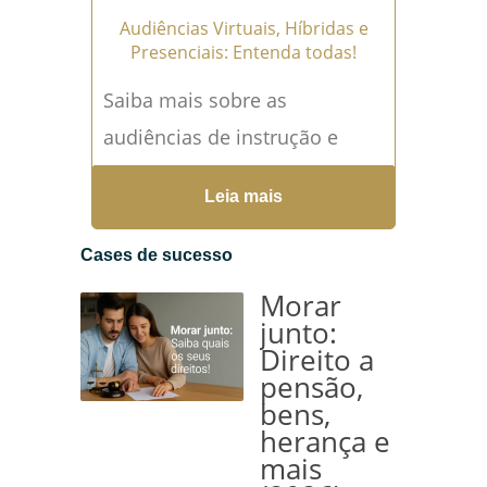
Audiências Virtuais, Híbridas e
Presenciais: Entenda todas!
Saiba mais sobre as
audiências de instrução e
julgamento virtuais e
Leia mais
presenciais, suas
características únicas,
Cases de sucesso
benefícios e desafios.
Morar
Audiências Virtuais, Híbridas
junto:
Direito a
e...
Leia mais →
pensão,
bens,
herança e
mais