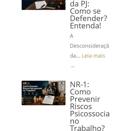
da PJ:
Como se
Defender?
Entenda!
A
Desconsideração
da...
Leia mais
→
NR-1:
Como
Prevenir
Riscos
Psicossociais
no
Trabalho?