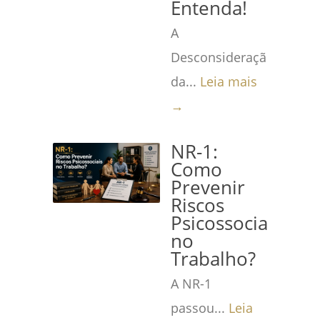
Entenda!
A
Desconsideração
da...
Leia mais
→
NR-1:
Como
Prevenir
Riscos
Psicossociais
no
Trabalho?
A NR-1
passou...
Leia