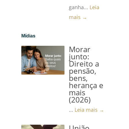
ganha...
Leia
mais →
Mídias
Morar
junto:
Direito a
pensão,
bens,
herança e
mais
(2026)
...
Leia mais →
União