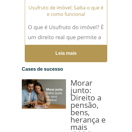
Usufruto de imóvel: Saiba o que é
e como funciona!
O que é Usufruto do imóvel? É
um direito real que permite a
uma pessoa (usufrutuário)
Leia mais
usar e gozar de um bem...
Leia mais →
Cases de sucesso
Morar
junto:
Direito a
pensão,
bens,
herança e
mais