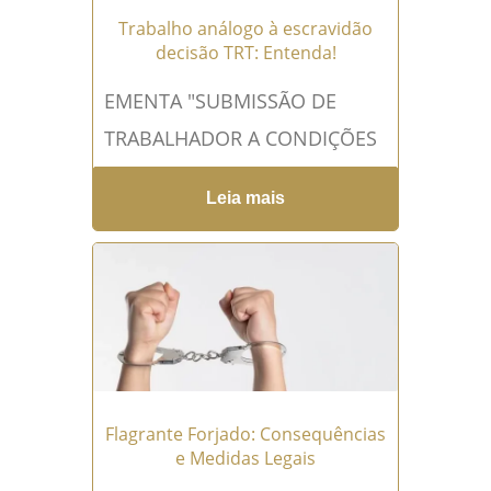
Trabalho análogo à escravidão
decisão TRT: Entenda!
EMENTA "SUBMISSÃO DE
TRABALHADOR A CONDIÇÕES
ANÁLOGAS À DE ESCRAVIDÃO
Leia mais
- DESNECESSIDADE DE
RESTRIÇÃO À LIBERDADE. No
caso, ficou comprovado que,
por meio...
Leia mais →
Flagrante Forjado: Consequências
e Medidas Legais