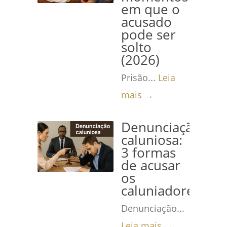
em que o
acusado
pode ser
solto
(2026)
Prisão...
Leia
mais →
Denunciação
caluniosa:
3 formas
de acusar
os
caluniadores
Denunciação...
Leia mais →