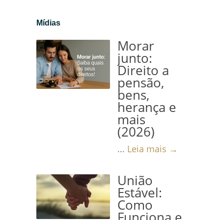
Mídias
Morar
junto:
Direito a
pensão,
bens,
herança e
mais
(2026)
...
Leia mais →
União
Estável:
Como
Funciona e