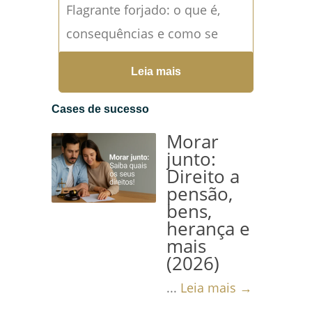
Flagrante forjado: o que é,
consequências e como se
defender O flagrante forjado é
Leia mais
uma das violações mais
graves dentro do sistema...
Cases de sucesso
Leia mais →
Morar
junto:
Direito a
pensão,
bens,
herança e
mais
(2026)
...
Leia mais →