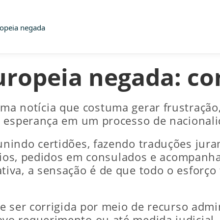
ropeia negada
uropeia negada: co
ma notícia que costuma gerar frustraçã
e esperança em um processo de nacionali
nindo certidões, fazendo traduções jura
tórios, pedidos em consulados e acompan
iva, a sensação é de que todo o esforço
 ser corrigida por meio de recurso admin
o requerimento ou até medida judicial, 