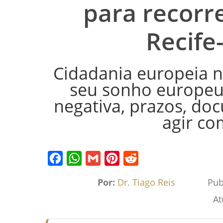
para recorr
Recife
Cidadania europeia n
seu sonho europeu
negativa, prazos, do
agir co
Facebook
WhatsApp
Gmail
Pinterest
Reddit
Por:
Dr. Tiago Reis
Pub
At