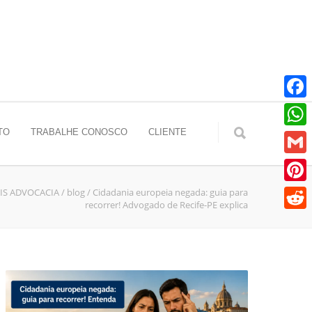
Faceb
TO
TRABALHE CONOSCO
CLIENTE
Whats
Gmail
IS ADVOCACIA
/
blog
/
Cidadania europeia negada: guia para
Pinter
recorrer! Advogado de Recife-PE explica
Reddit