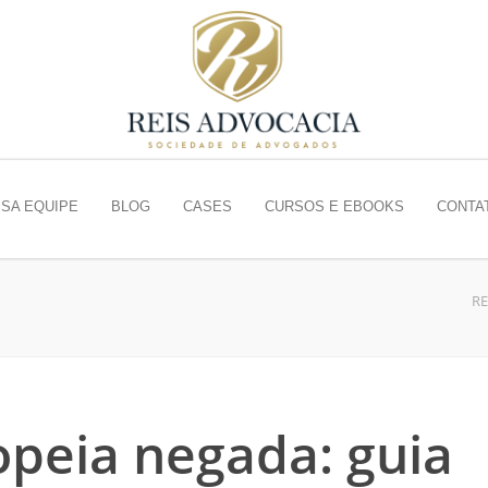
SA EQUIPE
BLOG
CASES
CURSOS E EBOOKS
CONTA
RE
opeia negada: guia