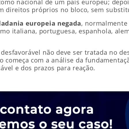
como nacional de um país europeu; depoi
 direitos próprios no bloco, sem substit
dadania europeia negada
, normalmente 
omo italiana, portuguesa, espanhola, alem
desfavorável não deve ser tratada no des
to começa com a análise da fundamentaç
cável e dos prazos para reação.