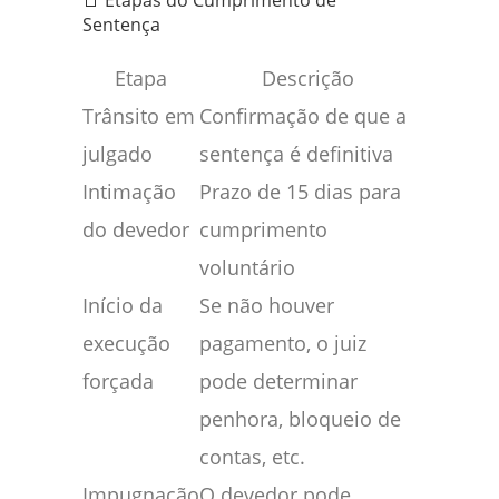
📑 Etapas do Cumprimento de
Sentença
Etapa
Descrição
Trânsito em
Confirmação de que a
julgado
sentença é definitiva
Intimação
Prazo de 15 dias para
do devedor
cumprimento
voluntário
Início da
Se não houver
execução
pagamento, o juiz
forçada
pode determinar
penhora, bloqueio de
contas, etc.
Impugnação
O devedor pode