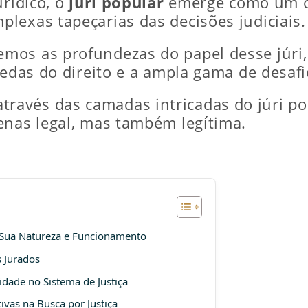
urídico, o
júri popular
emerge como um c
lexas tapeçarias das decisões judiciais.
mos as profundezas do papel desse júri
redas do direito e a ampla gama de desafio
avés das camadas intricadas do júri po
enas legal, mas também legítima.
 Sua Natureza e Funcionamento
s Jurados
dade no Sistema de Justiça
vas na Busca por Justiça