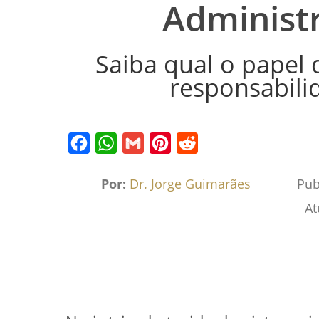
Administ
Saiba qual o papel d
responsabili
Facebook
WhatsApp
Gmail
Pinterest
Reddit
Por:
Dr. Jorge Guimarães
Pub
At