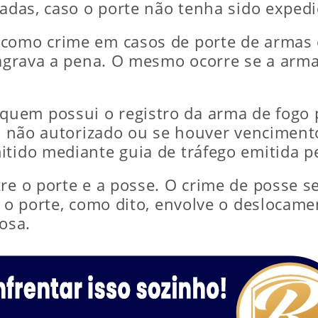
tradas, caso o porte não tenha sido expe
a como crime em casos de porte de arma
, agrava a pena. O mesmo ocorre se a arm
uem possui o registro da arma de fogo 
al não autorizado ou se houver venciment
tido mediante guia de tráfego emitida pel
tre o porte e a posse. O crime de posse 
á o porte, como dito, envolve o deslocam
osa.