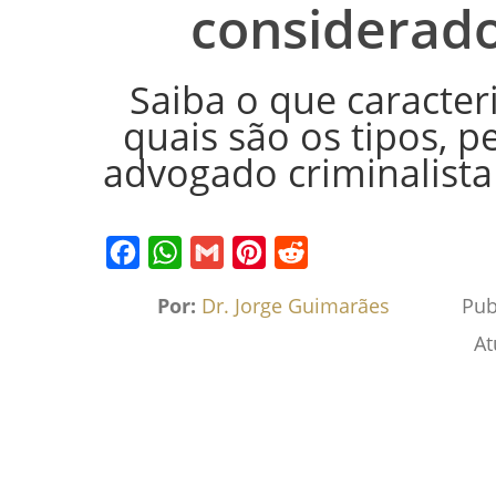
considerado
Saiba o que caracteri
quais são os tipos, 
advogado criminalista
Facebook
WhatsApp
Gmail
Pinterest
Reddit
Por:
Dr. Jorge Guimarães
Pub
At