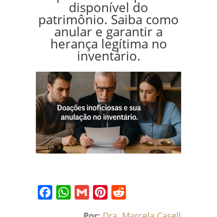
disponível do
patrimônio. Saiba como
anular e garantir a
herança legítima no
inventário.
Facebook
WhatsApp
Gmail
Pinterest
Reddit
Por:
Dra. Marcela Caselli