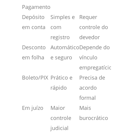
Pagamento
Depósito
Simples e
Requer
em conta
com
controle do
registro
devedor
Desconto
Automático
Depende do
em folha
e seguro
vínculo
empregatício
Boleto/PIX
Prático e
Precisa de
rápido
acordo
formal
Em juízo
Maior
Mais
controle
burocrático
judicial