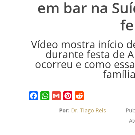
em bar na Suí
fe
Vídeo mostra início d
durante festa de 
ocorreu e como essa 
família
Facebook
WhatsApp
Gmail
Pinterest
Reddit
Por:
Dr. Tiago Reis
Pub
At