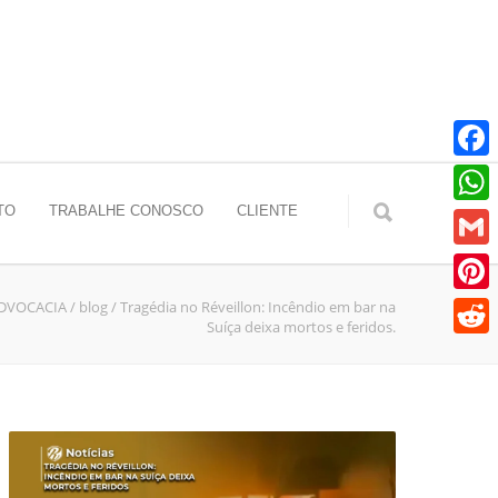
Faceb
TO
TRABALHE CONOSCO
CLIENTE
Whats
Gmail
ADVOCACIA
/
blog
/
Tragédia no Réveillon: Incêndio em bar na
Pinter
Suíça deixa mortos e feridos.
Reddit