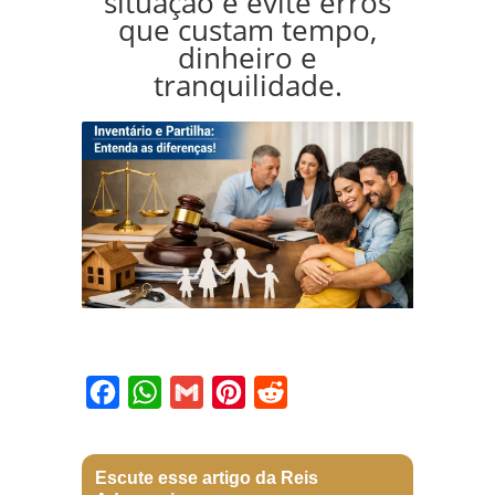
situação e evite erros
que custam tempo,
dinheiro e
tranquilidade.
Facebook
WhatsApp
Gmail
Pinterest
Reddit
Escute esse artigo da Reis