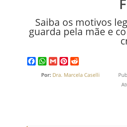
F
Saiba os motivos le
guarda pela mãe e co
c
Facebook
WhatsApp
Gmail
Pinterest
Reddit
Por:
Dra. Marcela Caselli
Pub
At