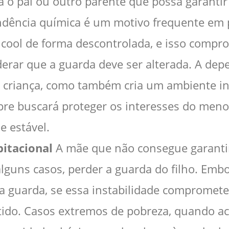
ra o pai ou outro parente que possa garant
dência química é um motivo frequente em p
lcool de forma descontrolada, e isso compr
iderar que a guarda deve ser alterada. A de
a criança, como também cria um ambiente in
pre buscará proteger os interesses do meno
 estável.
bitacional
A mãe que não consegue garantir
guns casos, perder a guarda do filho. Embor
 a guarda, se essa instabilidade comprometer
ido. Casos extremos de pobreza, quando a