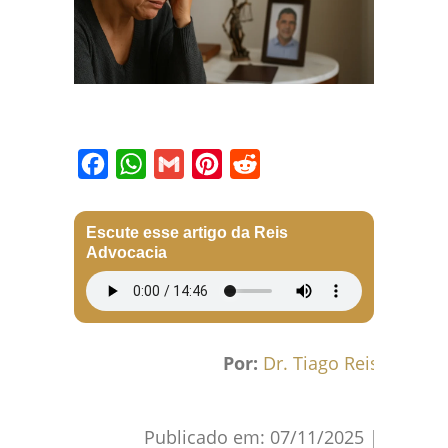
Facebook
WhatsApp
Gmail
Pinterest
Reddit
Escute esse artigo da Reis
Advocacia
Por:
Dr. Tiago Reis
Publicado em:
07/11/2025
|