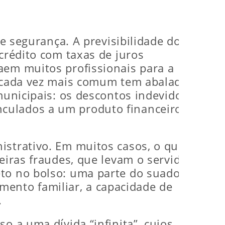
 e segurança. A previsibilidade dos
crédito com taxas de juros
aem muitos profissionais para a
, cada vez mais comum tem abalado a
municipais: os descontos indevidos
nculados a um produto financeiro
istrativo. Em muitos casos, o que
eiras fraudes, que levam o servidor
eto no bolso: uma parte do suado
ento familiar, a capacidade de
.
o a uma dívida “infinita”, cujos