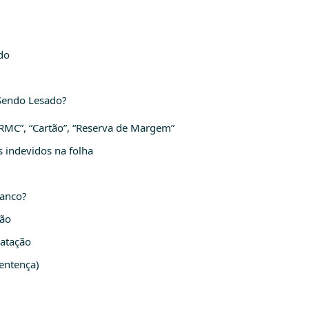
do
 Sendo Lesado?
RMC”, “Cartão”, “Reserva de Margem”
s indevidos na folha
Banco?
ção
ratação
sentença)