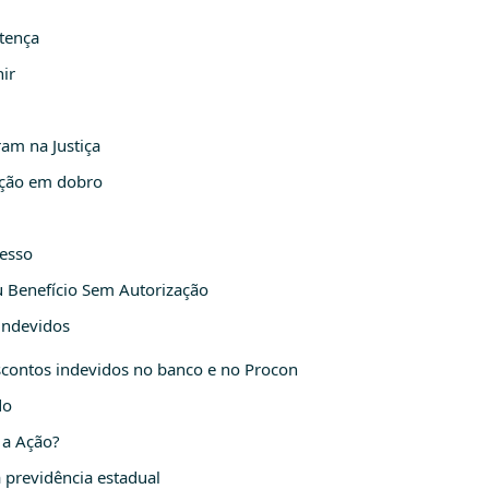
tença
ir
am na Justiça
ução em dobro
cesso
 Benefício Sem Autorização
indevidos
scontos indevidos no banco e no Procon
do
a Ação?
 previdência estadual