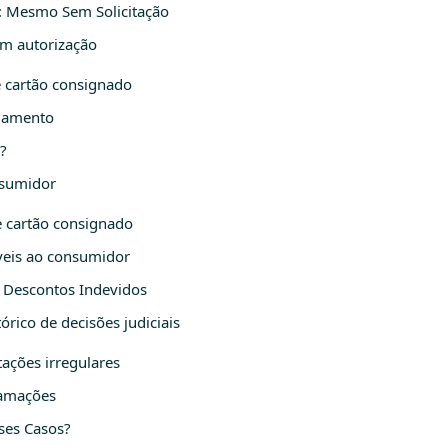
: Mesmo Sem Solicitação
m autorização
 cartão consignado
agamento
?
nsumidor
e cartão consignado
áveis ao consumidor
 Descontos Indevidos
rico de decisões judiciais
ações irregulares
lamações
sses Casos?