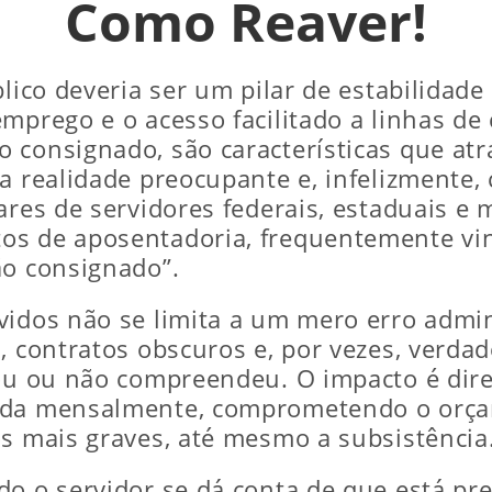
Como Reaver!
lico deveria ser um pilar de estabilidade
mprego e o acesso facilitado a linhas de 
 consignado, são características que atr
ma realidade preocupante e, infelizmente
ares de servidores federais, estaduais e 
os de aposentadoria, frequentemente vi
ão consignado”.
vidos não se limita a um mero erro admin
, contratos obscuros e, por vezes, verdad
tou ou não compreendeu. O impacto é dir
ada mensalmente, comprometendo o orçam
os mais graves, até mesmo a subsistência
o o servidor se dá conta de que está pres