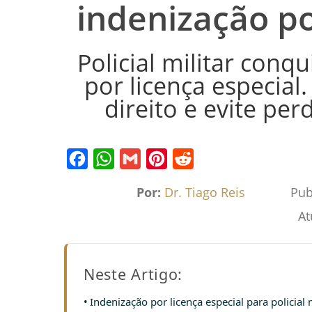
indenização po
Policial militar conq
por licença especial
direito e evite per
Facebook
WhatsApp
Gmail
Pinterest
Reddit
Por:
Dr. Tiago Reis
Pub
At
Neste Artigo:
Indenização por licença especial para policial 