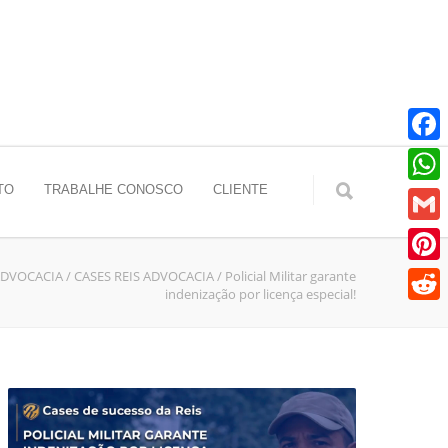
Faceb
TO
TRABALHE CONOSCO
CLIENTE
Whats
Gmail
ADVOCACIA
/
CASES REIS ADVOCACIA
/
Policial Militar garante
Pinter
indenização por licença especial!
Reddit