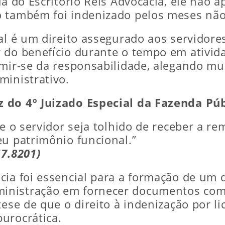
da do Escritório Reis Advocacia, ele não a
o também foi indenizado pelos meses não
al é um direito assegurado aos servidore
 do benefício durante o tempo em ativid
imir-se da responsabilidade, alegando mu
ministrativo.
 do 4º Juizado Especial da Fazenda Públ
ue o servidor seja tolhido de receber a r
eu patrimônio funcional.”
17.8201)
ia foi essencial para a formação de um d
nistração em fornecer documentos como 
tese de que o direito à indenização por l
urocrática.