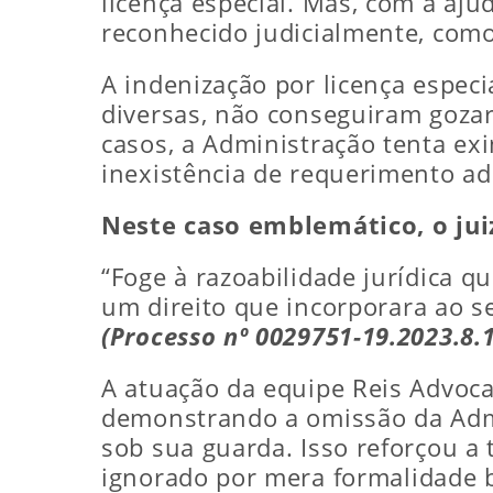
licença especial. Mas, com a aju
reconhecido judicialmente, com
A indenização por licença especi
diversas, não conseguiram gozar
casos, a Administração tenta ex
inexistência de requerimento ad
Neste caso emblemático, o juiz
“Foge à razoabilidade jurídica q
um direito que incorporara ao s
(Processo nº 0029751-19.2023.8.
A atuação da equipe Reis Advocac
demonstrando a omissão da Admi
sob sua guarda. Isso reforçou a 
ignorado por mera formalidade b