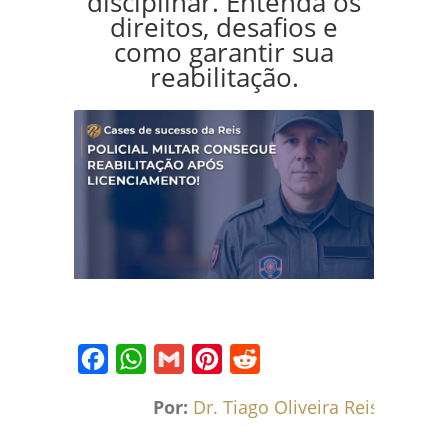
disciplinar. Entenda os
direitos, desafios e
como garantir sua
reabilitação.
Facebook
WhatsApp
Gmail
Pinterest
Reddit
Por:
Dr. Tiago Oliveira Reis