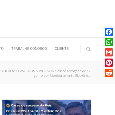
Faceb
TO
TRABALHE CONOSCO
CLIENTE
Whats
Gmail
ADVOCACIA
/
CASES REIS ADVOCACIA
/
Prisão revogada de ex-
Pinter
genro por Monitoramento Eletrônico!
Reddit