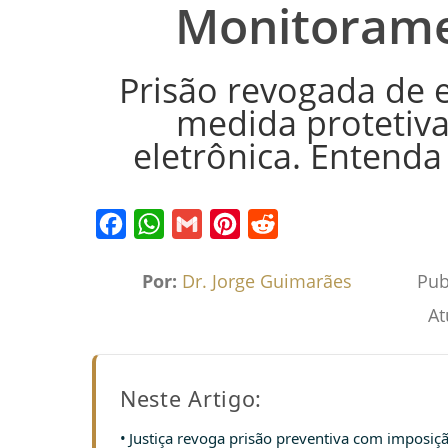
Monitorame
Prisão revogada de 
medida protetiva
eletrônica. Entenda
Facebook
WhatsApp
Gmail
Pinterest
Reddit
Por:
Dr. Jorge Guimarães
Pub
At
Neste Artigo:
Justiça revoga prisão preventiva com imposiçã