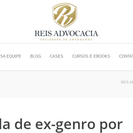
SA EQUIPE
BLOG
CASES
CURSOS E EBOOKS
CONTA
REIS 
da de ex-genro por