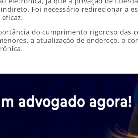
o eletrônica, já que a privação de liberd
 indireto. Foi necessário redirecionar a 
eficaz.
portância do cumprimento rigoroso das c
 menores, a atualização de endereço, o 
rônica.