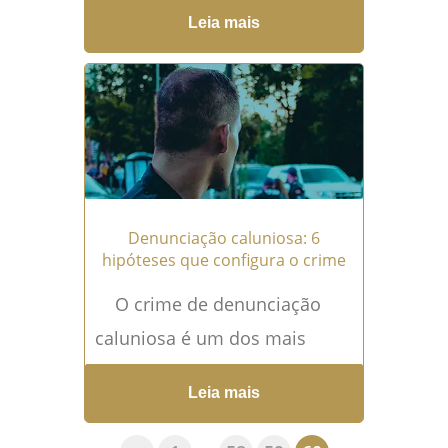
caluniosa é o ato de acusar
Leia mais
alguém falsamente de um
crime, levando à instauração
de...
Leia mais →
Denunciação caluniosa: 6
hipóteses que configura o crime
O crime de denunciação
caluniosa é um dos mais
praticados no país! Embora
Leia mais
pouco comentado, esse crime
consiste em acusar...
Leia