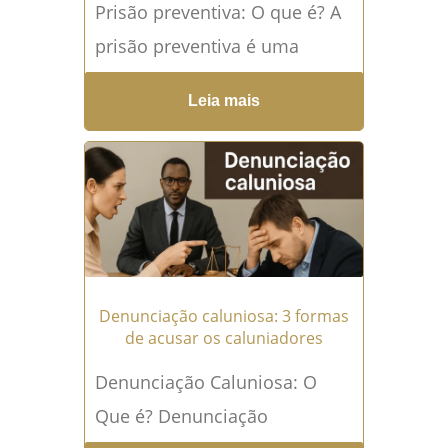
Prisão preventiva: O que é? A
prisão preventiva é uma
medida cautelar decretada
Leia mais
pelo juiz, baseada em indícios
da materialidade do...
Leia
mais →
Denunciação caluniosa: 3 formas
de acusar os caluniadores
Denunciação Caluniosa: O
Que é? Denunciação