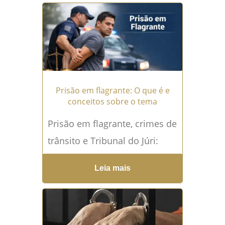
das medidas protetivas...
Leia
mais →
Prisão em flagrante: O que é e
conceitos sobre o tema
Prisão em flagrante, crimes de
trânsito e Tribunal do Júri:
entenda seus direitos A prisão
Leia mais
em flagrante é uma das
medidas mais...
Leia mais →