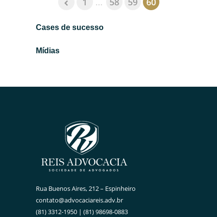
1
...
58
59
60
mais →
Cases de sucesso
Mídias
Rua Buenos Aires, 212 – Espinheiro
contato@advocaciareis.adv.br
(81) 3312-1950 | (81) 98698-0883