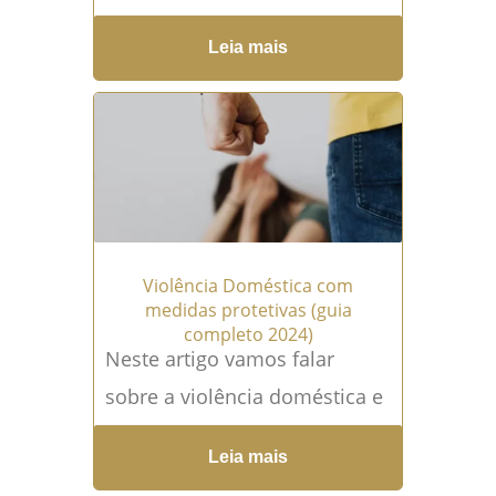
um juiz de direito e um
Leia mais
promotor, e não saber...
Leia
mais →
Violência Doméstica com
medidas protetivas (guia
completo 2024)
Neste artigo vamos falar
sobre a violência doméstica e
como as mulheres podem se
Leia mais
proteger e prevenir por meio