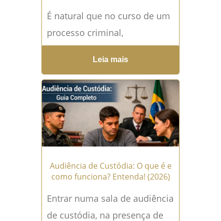
É natural que no curso de um
processo criminal,
principalmente após uma
Leia mais
condenação transitada em
julgado e o início do
cumprimento da...
Leia mais
→
Audiência de Custódia: O que é e
como funciona? Entenda! (2026)
Entrar numa sala de audiência
de custódia, na presença de