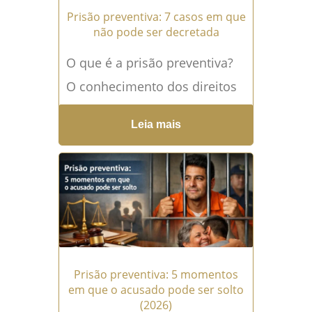
Prisão preventiva: 7 casos em que
não pode ser decretada
O que é a prisão preventiva?
O conhecimento dos direitos
básicos em caso de prisão
Leia mais
preventiva pode identificar se
você está sendo...
Leia mais
→
Prisão preventiva: 5 momentos
em que o acusado pode ser solto
(2026)