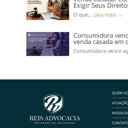
Exigir Seus Direito
O que...
Leia mais →
Consumidora venc
venda casada em c
Consumidora vence aç
QUEM S
ATUAÇÃ
NOSSA E
CONTAT