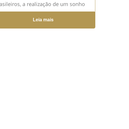
asileiros, a realização de um sonho
ofundo: construir uma família
Leia mais
trapassando fronteiras. Mas junto
m esse desejo...
Leia mais →