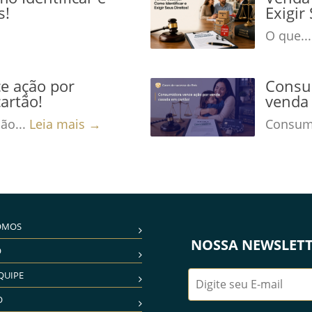
s!
Exigir
O que..
e ação por
Consu
artão!
venda 
ão...
Leia mais →
Consumi
OMOS
NOSSA NEWSLET
O
QUIPE
O