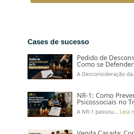
nacionais. No entanto, quando
elaborados de forma...
Leia mais →
Cases de sucesso
Pedido de Descons
Como se Defender
A Desconsideração da.
NR-1: Como Preven
Psicossociais no T
A NR-1 passou...
Leia 
Venda Casada: Com