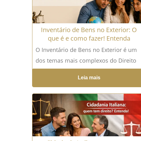
Inventário de Bens no Exterior: O
que é e como fazer! Entenda
O Inventário de Bens no Exterior é um
dos temas mais complexos do Direito
das Sucessões e do Direito
Leia mais
Internacional Privado. Quando uma...
Leia mais →