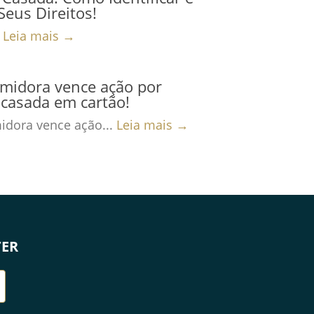
 Seus Direitos!
.
Leia mais →
midora vence ação por
casada em cartão!
dora vence ação...
Leia mais →
TER