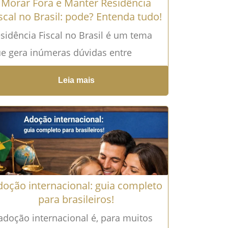
Morar Fora e Manter Residência
scal no Brasil: pode? Entenda tudo!
sidência Fiscal no Brasil é um tema
e gera inúmeras dúvidas entre
asileiros que decidem morar no
Leia mais
terior. Afinal, sair do país significa...
ia mais →
doção internacional: guia completo
para brasileiros!
adoção internacional é, para muitos