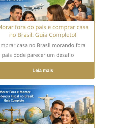
orar fora do país e comprar casa
no Brasil: Guia Completo!
mprar casa no Brasil morando fora
 país pode parecer um desafio
mplexo e, na verdade, é mesmo
Leia mais
ando feito sem orientação
equada....
Leia mais →