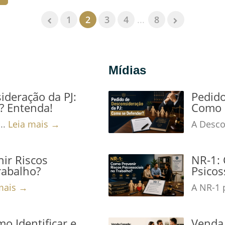
1
2
3
4
...
8
Mídias
ideração da PJ:
Pedido
? Entenda!
Como 
..
Leia mais →
A Desco
ir Riscos
NR-1: 
rabalho?
Psicos
mais →
A NR-1 
o Identificar e
Venda 