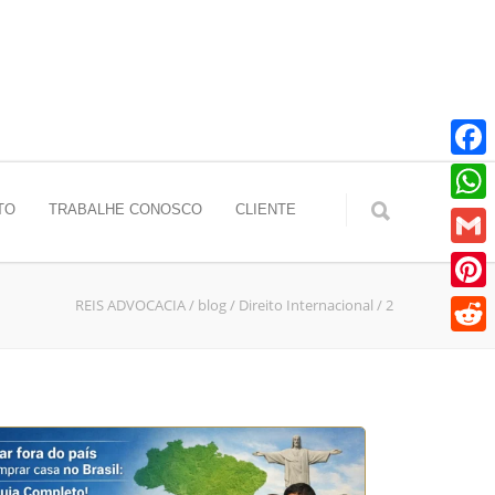
Faceb
TO
TRABALHE CONOSCO
CLIENTE
Whats
Gmail
REIS ADVOCACIA
/
blog
/
Direito Internacional
/
2
Pinter
Reddit