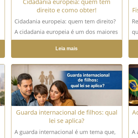
Cidadania europeia: quem tem
direito e como obter!
Fi
Cidadania europeia: quem tem direito?
Re
A cidadania europeia é um dos maiores
qu
desejos de brasileiros que buscam
br
Leia mais
melhores oportunidades de vida,
ex
segurança...
Leia mais →
Le
Guarda internacional de filhos: qual
A
lei se aplica?
A guarda internacional é um tema que,
A 