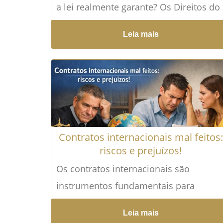
a lei realmente garante? Os Direitos do
brasileiro no exterior são um tema
Leia mais
pouco discutido,...
Leia mais →
Contratos internacionais mal feitos:
riscos e prejuízos!
Os contratos internacionais são
instrumentos fundamentais para
empresas que desejam expandir suas
Leia mais
operações além das fronteiras