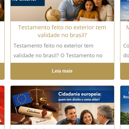
Testamento feito no exterior tem
M
validade no brasil?
Testamento feito no exterior tem
Co
validade no brasil? O Testamento no
do
exterior é uma realidade cada vez mais
co
Leia mais
comum em um mundo...
Leia mais →
qu
ad