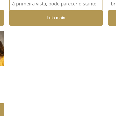
à primeira vista, pode parecer distante
br
da realidade de muitas famílias. No
pr
Leia mais
entanto, com o aumento...
Leia mais →
ul
co