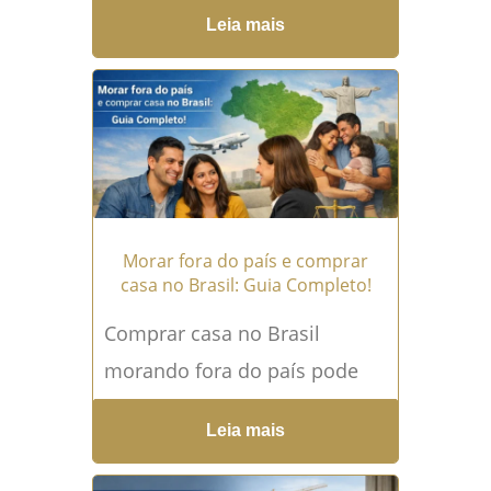
herdeiros? A Herança sem
Leia mais
herdeiros é uma situação que
gera dúvidas, insegurança...
Leia mais →
Morar fora do país e comprar
casa no Brasil: Guia Completo!
Comprar casa no Brasil
morando fora do país pode
parecer um desafio complexo
Leia mais
e, na verdade, é mesmo
quando feito sem orientação