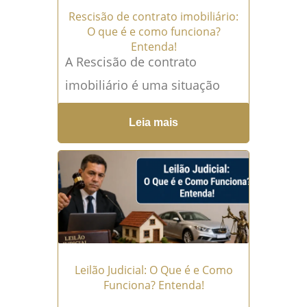
Rescisão de contrato imobiliário:
O que é e como funciona?
Entenda!
A Rescisão de contrato
imobiliário é uma situação
cada vez mais comum no
Leia mais
mercado imobiliário
brasileiro. Seja pela
dificuldade financeira do
comprador, atraso...
Leia mais
→
Leilão Judicial: O Que é e Como
Funciona? Entenda!