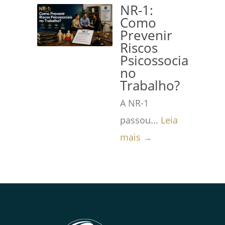
NR-1:
Como
Prevenir
Riscos
Psicossociais
no
Trabalho?
A NR-1
passou...
Leia
mais →