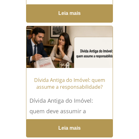
procuradas por quem deseja
Leia mais
comprar um bem abaixo do
valor de mercado, mas
também...
Leia mais →
Dívida Antiga do Imóvel: quem
assume a responsabilidade?
Dívida Antiga do Imóvel:
quem deve assumir a
responsabilidade? Dívida
Leia mais
Antiga do Imóvel é uma