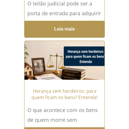
O leilão judicial pode ser a
porta de entrada para adquirir
imóveis e bens por valores
Leia mais
muito abaixo do mercado,
mas também pode...
Leia
mais →
Herança sem herdeiros: para
quem ficam os bens? Entenda!
O que acontece com os bens
de quem morre sem