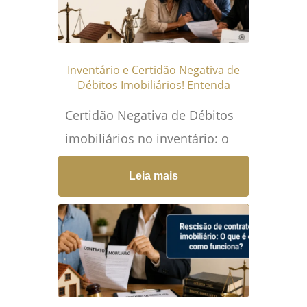
mais →
Inventário e Certidão Negativa de
Débitos Imobiliários! Entenda
Certidão Negativa de Débitos
imobiliários no inventário: o
que é? A Certidão Negativa de
Leia mais
Débitos imobiliários: é um
dos documentos mais
importantes...
Leia mais →