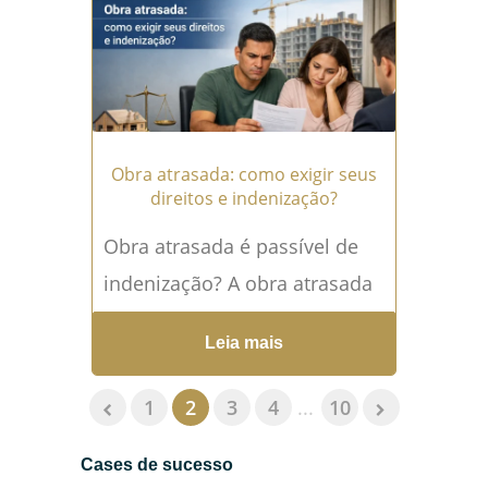
adequada....
Leia mais →
Obra atrasada: como exigir seus
direitos e indenização?
Obra atrasada é passível de
indenização? A obra atrasada
é uma das maiores fontes de
Leia mais
dor de cabeça para quem
investe em...
Leia mais →
1
2
3
4
...
10
Cases de sucesso