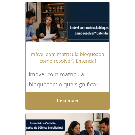
preocupação comum de
quem comprou, herdou,
alugou...
Leia mais →
Imóvel com matrícula bloqueada:
como resolver? Entenda!
Imóvel com matrícula
bloqueada: o que significa?
Matrícula bloqueada é uma
Leia mais
situação que causa medo,
dúvida e, muitas vezes,
prejuízo financeiro para...
Leia