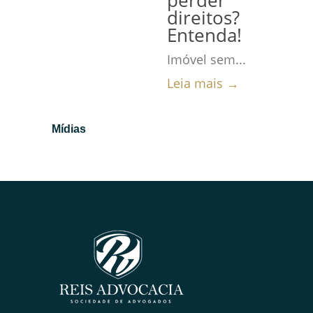
perder
direitos?
Entenda!
Imóvel sem...
Leia mais →
Mídias