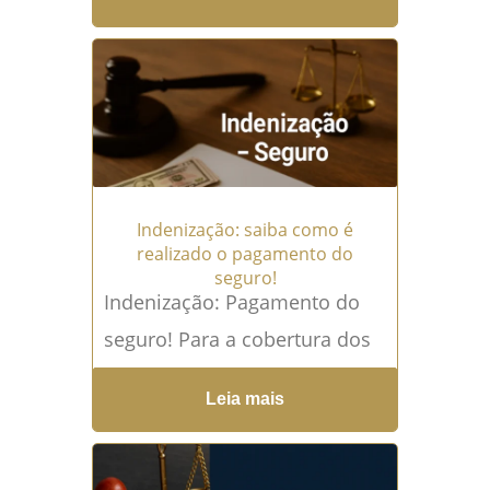
dos instrumentos mais
importantes dentro de um
financiamento...
Leia mais →
Indenização: saiba como é
realizado o pagamento do
seguro!
Indenização: Pagamento do
seguro! Para a cobertura dos
riscos de MIP, a indenização
Leia mais
corresponderá à quantia
necessária à quitação total do
financiamento,...
Leia mais →