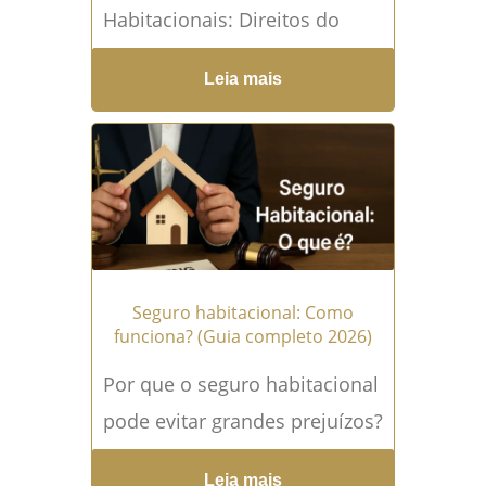
Habitacionais: Direitos do
Consumidor e Procedimentos
Leia mais
O que é renegociação de
dívida habitacional?
Renegociar a dívida
habitacional consiste em...
Leia mais →
Seguro habitacional: Como
funciona? (Guia completo 2026)
Por que o seguro habitacional
pode evitar grandes prejuízos?
O seguro habitacional é um
Leia mais