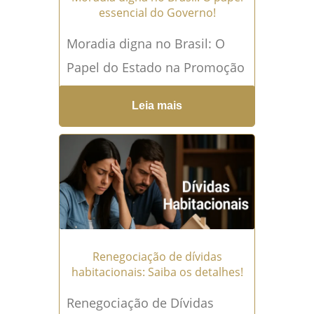
essencial do Governo!
Moradia digna no Brasil: O
Papel do Estado na Promoção
do Acesso à Moradia
Leia mais
Adequada e Políticas de
Inclusão Social A questão...
Leia mais →
Renegociação de dívidas
habitacionais: Saiba os detalhes!
Renegociação de Dívidas