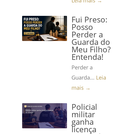
Leia mais →
Fui Preso:
Posso
Perder a
Guarda do
Meu Filho?
Entenda!
Perder a
Guarda...
Leia
mais →
Policial
militar
ganha
licença