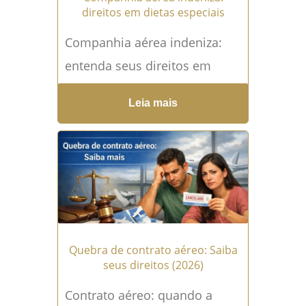
direitos em dietas especiais
Companhia aérea indeniza:
entenda seus direitos em
dietas especiais A expressão
Leia mais
companhia aérea indeniza
tem se tornado cada vez mais
comum no...
Leia mais →
Quebra de contrato aéreo: Saiba
seus direitos (2026)
Contrato aéreo: quando a