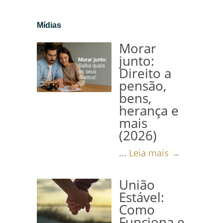
Mídias
Morar
junto:
Direito a
pensão,
bens,
herança e
mais
(2026)
...
Leia mais →
União
Estável:
Como
Funciona e