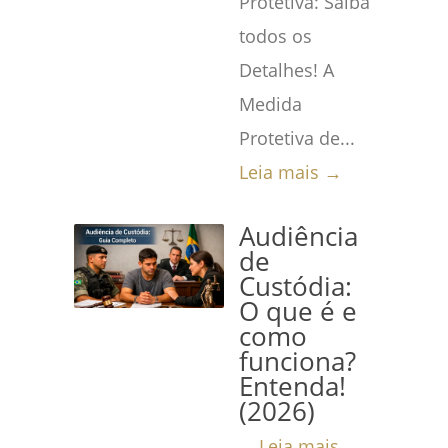
Protetiva: Saiba
todos os
Detalhes! A
Medida
Protetiva de...
Leia mais →
Audiência
de
Custódia:
O que é e
como
funciona?
Entenda!
(2026)
...
Leia mais →