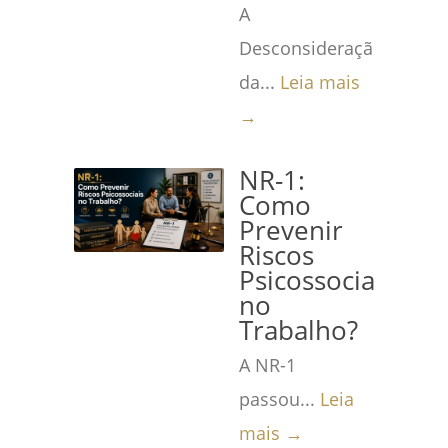
A
Desconsideração
da...
Leia mais
→
NR-1:
Como
Prevenir
Riscos
Psicossociais
no
Trabalho?
A NR-1
passou...
Leia
mais →