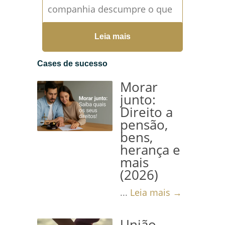
companhia descumpre o que
prometeu O contrato aéreo
Leia mais
não envolve apenas o
transporte do passageiro de
Cases de sucesso
um destino...
Leia mais →
Morar
junto:
Direito a
pensão,
bens,
herança e
mais
(2026)
...
Leia mais →
União