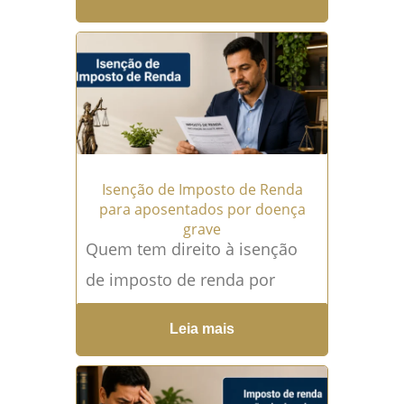
apresentando documentos
médicos que demonstravam
comprometimento grave da
visão...
Leia mais →
Isenção de Imposto de Renda
para aposentados por doença
grave
Quem tem direito à isenção
de imposto de renda por
doença grave? A Isenção de
Leia mais
Imposto para aposentados e
pensionistas acometidos
por...
Leia mais →