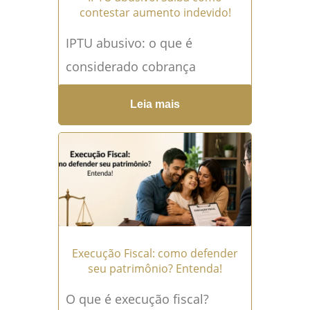
contestar aumento indevido!
IPTU abusivo: o que é
considerado cobrança
indevida? IPTU abusivo é a
Leia mais
cobrança do imposto
municipal em valor superior
ao permitido pela...
Leia mais
→
Execução Fiscal: como defender
seu patrimônio? Entenda!
O que é execução fiscal?