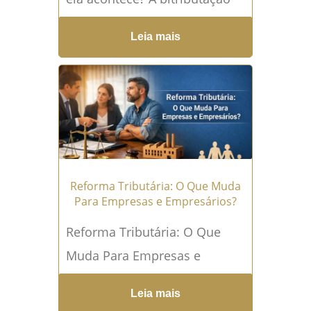
ocorre quando dois entes
Leia mais
tributantes cobram impostos
sobre o mesmo fato
gerador,...
Leia mais →
Reforma Tributária: O Que Muda
Para Empresas e Empresários?
Reforma Tributária: O Que
Muda Para Empresas e
Empresários? A Reforma
Leia mais
Tributária é, sem exagero, a