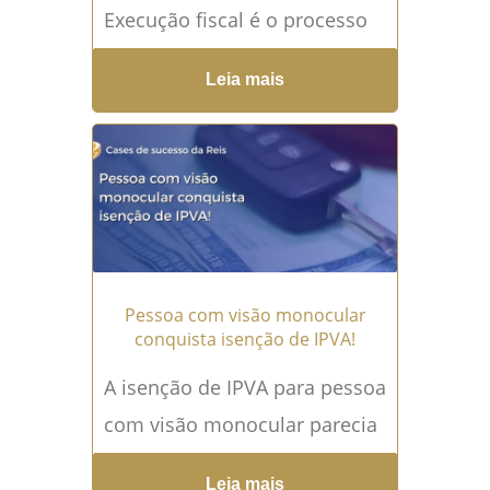
Execução fiscal é o processo
judicial utilizado pela Fazenda
Leia mais
Pública para cobrar dívidas
inscritas em dívida ativa,...
Leia mais →
Pessoa com visão monocular
conquista isenção de IPVA!
A isenção de IPVA para pessoa
com visão monocular parecia
distante para I.H.S.A. Mesmo
Leia mais