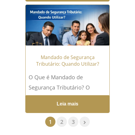
maior transformação no
sistema de arrecadação...
Leia
mais →
Mandado de Segurança
Tributário: Quando Utilizar?
O Que é Mandado de
Segurança Tributário? O
mandado de segurança
Leia mais
tributário é uma das
ferramentas mais estratégicas
1
2
3
do Direito Tributário para...