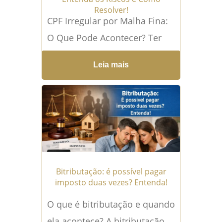
Resolver!
CPF Irregular por Malha Fina:
O Que Pode Acontecer? Ter
um CPF irregular pode gerar
Leia mais
diversas consequências na
vida financeira e até...
Leia
mais →
Bitributação: é possível pagar
imposto duas vezes? Entenda!
O que é bitributação e quando
ela acontece? A bitributação