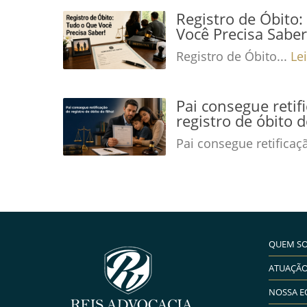
Registro de Óbito
Você Precisa Saber
Registro de Óbito...
Le
Pai consegue retif
registro de óbito d
Pai consegue retificaç
QUEM S
ATUAÇÃ
NOSSA E