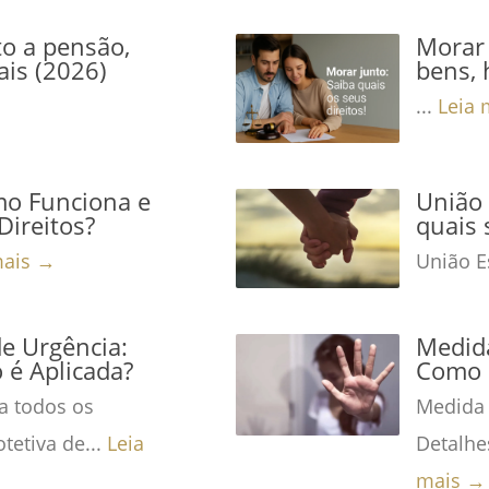
to a pensão,
Morar 
ais (2026)
bens, 
...
Leia 
mo Funciona e
União 
Direitos?
quais 
mais →
União Es
de Urgência:
Medida
é Aplicada?
Como 
a todos os
Medida 
tetiva de...
Leia
Detalhe
mais →