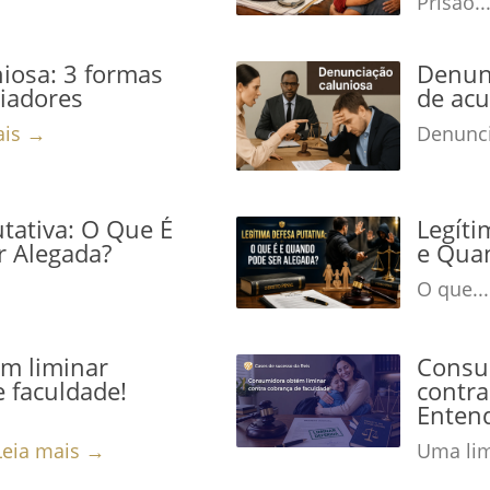
Prisão..
iosa: 3 formas
Denunc
niadores
de acu
ais →
Denunci
tativa: O Que É
Legíti
r Alegada?
e Qua
O que..
m liminar
Consu
 faculdade!
contra
Enten
Leia mais →
Uma lim