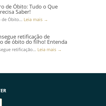
ro de Óbito: Tudo o Que
recisa Saber!
 de Óbito...
Leia mais →
nsegue retificação de
ro de óbito do filho! Entenda
egue retificação...
Leia mais →
TER