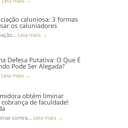
.
Leia mais →
iação caluniosa: 3 formas
sar os caluniadores
ação...
Leia mais →
ma Defesa Putativa: O Que É
ndo Pode Ser Alegada?
.
Leia mais →
midora obtém liminar
 cobrança de faculdade!
da
inar contra...
Leia mais →