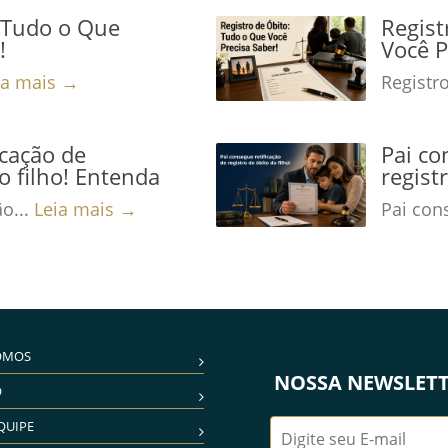
: Tudo o Que
Regist
!
Você P
ia mais →
Registro
icação de
Pai co
o filho! Entenda
regist
ão...
Leia mais →
Pai cons
OMOS
NOSSA NEWSLET
O
QUIPE