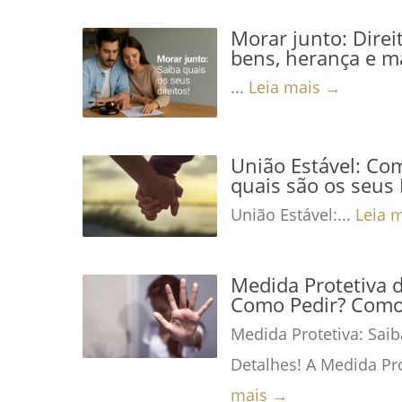
Morar junto: Direi
bens, herança e m
...
Leia mais →
União Estável: Co
quais são os seus 
União Estável:...
Leia 
Medida Protetiva 
Como Pedir? Como 
Medida Protetiva: Saib
Detalhes! A Medida Pro
mais →