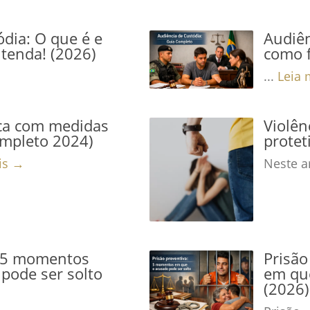
dia: O que é e
Audiên
tenda! (2026)
como f
...
Leia 
ca com medidas
Violê
ompleto 2024)
protet
is →
Neste ar
: 5 momentos
Prisão
pode ser solto
em que
(2026)