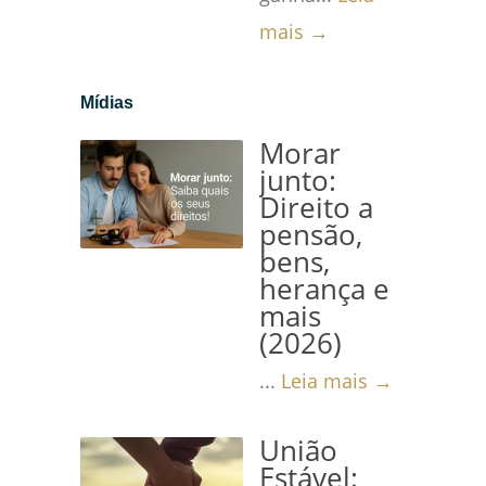
mais →
Mídias
Morar
junto:
Direito a
pensão,
bens,
herança e
mais
(2026)
...
Leia mais →
União
Estável: