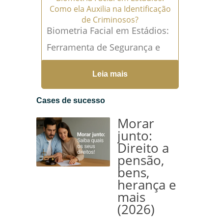
Como ela Auxilia na Identificação
de Criminosos?
Biometria Facial em Estádios:
Ferramenta de Segurança e
Identificação A tecnologia de
Leia mais
reconhecimento facial tem...
Leia mais →
Cases de sucesso
Morar
junto:
Direito a
pensão,
bens,
herança e
mais
(2026)