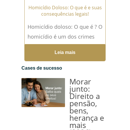
Homicídio Doloso: O que é e suas
consequências legais!
Homicídio doloso: O que é ? O
homicídio é um dos crimes
mais graves previstos no
Leia mais
Código Penal brasileiro. Trata-
se da conduta...
Leia mais →
Cases de sucesso
Morar
junto:
Direito a
pensão,
bens,
herança e
mais