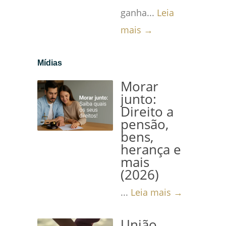
ganha...
Leia
mais →
Mídias
Morar
junto:
Direito a
pensão,
bens,
herança e
mais
(2026)
...
Leia mais →
União